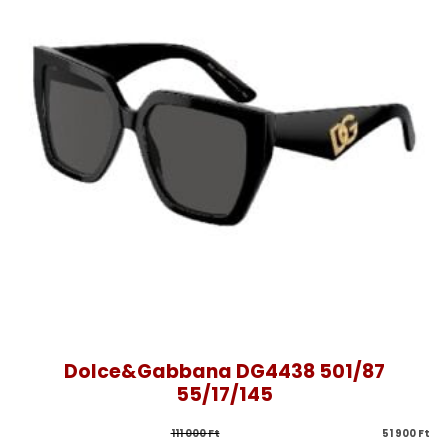
Dolce&Gabbana DG4438 501/87
55/17/145
111 000 
Ft
51 900 
Ft