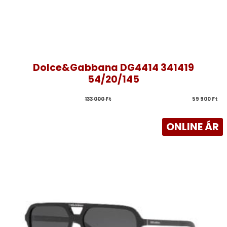
Dolce&Gabbana DG4414 341419
54/20/145
133 000 
Ft
59 900 
Ft
ONLINE ÁR