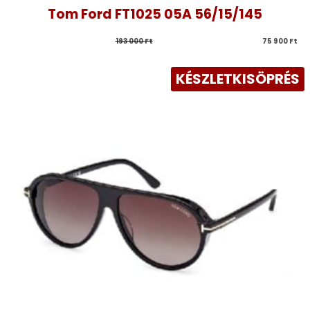
Tom Ford FT1025 05A 56/15/145
193 000 
Ft
75 900 
Ft
KÉSZLETKISÖPRÉS