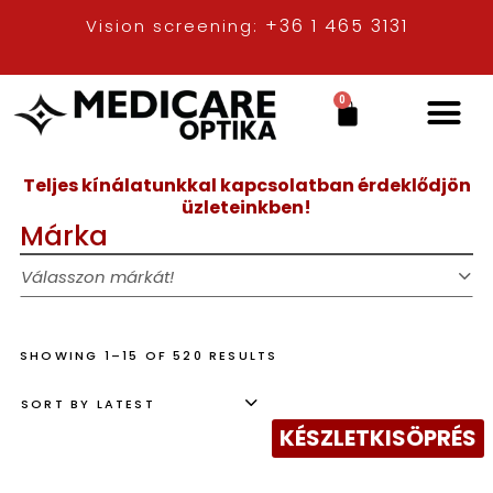
+36 1 465 3131
Vision screening:
0
Teljes kínálatunkkal kapcsolatban érdeklődjön
üzleteinkben!
Márka
Válasszon márkát!
SHOWING 1–15 OF 520 RESULTS
SORT BY LATEST
KÉSZLETKISÖPRÉS