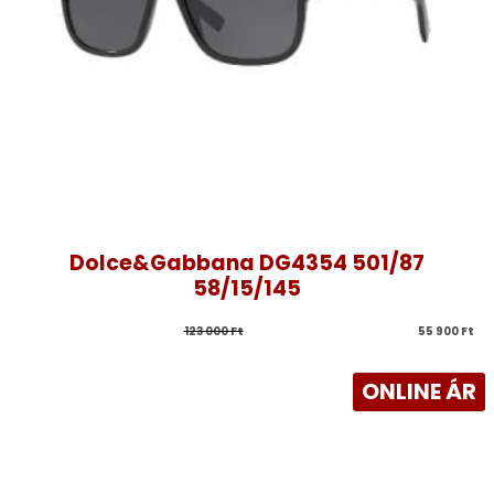
Dolce&Gabbana DG4354 501/87
58/15/145
123 000 
Ft
55 900 
Ft
ONLINE ÁR