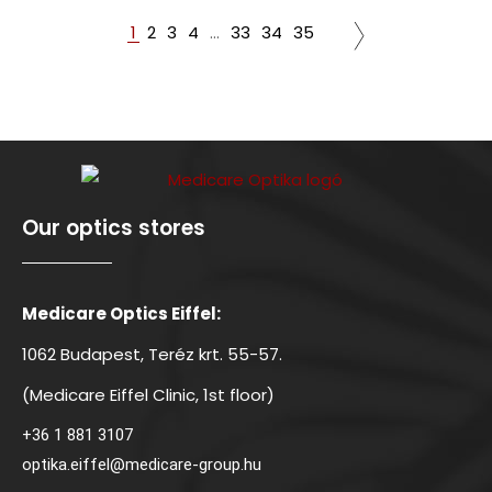
1
2
3
4
…
33
34
35
Our optics stores
Medicare Optics Eiffel:
1062 Budapest, Teréz krt. 55-57.
(Medicare Eiffel Clinic, 1st floor)
+36 1 881 3107
optika.eiffel@medicare-group.hu