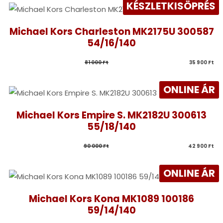
KÉSZLETKISÖPRÉS
Michael Kors Charleston MK2175U 300587
54/16/140
81 000 
Ft
35 900 
Ft
ONLINE ÁR
Michael Kors Empire S. MK2182U 300613
55/18/140
90 000 
Ft
42 900 
Ft
ONLINE ÁR
Michael Kors Kona MK1089 100186
59/14/140