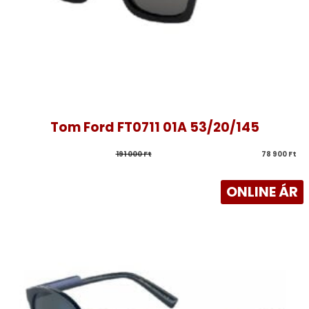
Tom Ford FT0711 01A 53/20/145
191 000 
Ft
78 900 
Ft
ONLINE ÁR