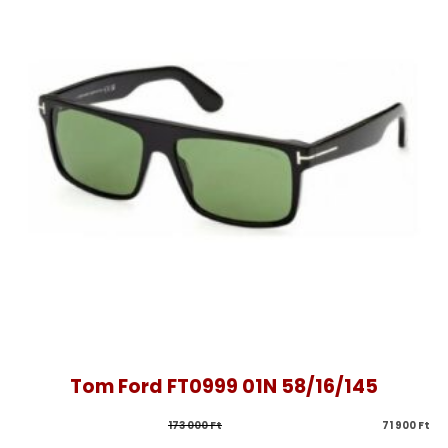
Tom Ford FT0999 01N 58/16/145
173 000 
Ft
71 900 
Ft