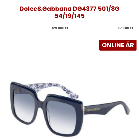
Dolce&Gabbana DG4377 501/8G
54/19/145
129 000 
Ft
57 900 
Ft
ONLINE ÁR