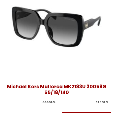
Michael Kors Mallorca MK2183U 30058G
55/18/140
80 000 
Ft
36 900 
Ft