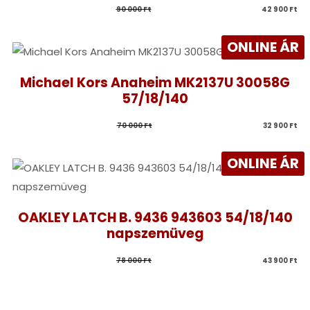
90 000 
Ft
42 900 
Ft
ONLINE ÁR
Michael Kors Anaheim MK2137U 30058G
57/18/140
70 000 
Ft
32 900 
Ft
ONLINE ÁR
OAKLEY LATCH B. 9436 943603 54/18/140
napszemüveg
78 000 
Ft
43 900 
Ft