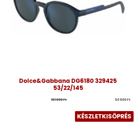
Dolce&Gabbana DG6180 329425
53/22/145
101 000 
Ft
50 900 
Ft
KÉSZLETKISÖPRÉS