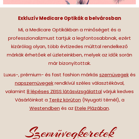
Exkluzív Medicare Optikák a belvárosban
Mi, a Medicare Optikákban a minőséget és a
professzionalizmust tartjuk a legfontosabbnak, ezért
kizárólag olyan, több évtizedes múlttal rendelkező
márkák érhetőek el üzleteinkben, melyek az idők során
már bizonyítottak.
Luxus-, prémium- és fast fashion márkás
szemüvegek
és
napszemüvegek
rendkívül széles választékával,
valamint
8 lépéses ZEISS látásvizsgálattal
várjuk kedves
Vásárlóinkat a
Teréz körúton
(Nyugati térnél), a
Westendben
és az
Etele Plázában
.
Szemüvegkeretek