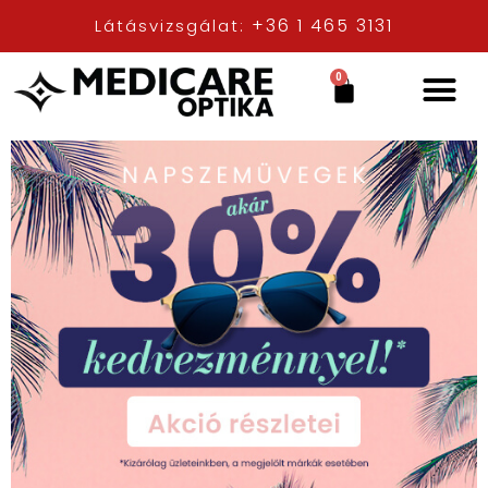
+36 1 465 3131
Látásvizsgálat:
0