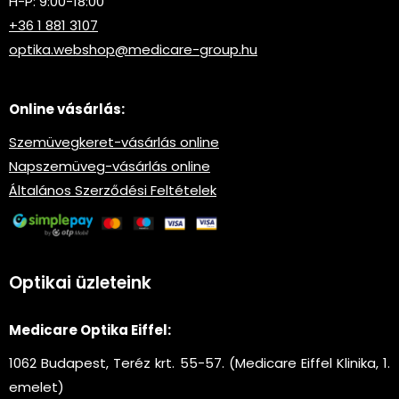
H-P: 9:00-18:00
+36 1 881 3107
optika.webshop@medicare-group.hu
Online vásárlás:
Szemüvegkeret-vásárlás online
Napszemüveg-vásárlás online
Általános Szerződési Feltételek
Optikai üzleteink
Medicare Optika Eiffel:
1062 Budapest, Teréz krt. 55-57. (Medicare Eiffel Klinika, 1.
emelet)