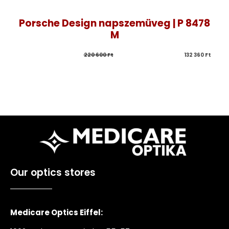
Porsche Design napszemüveg | P 8478
M
220 600 
Ft
132 360 
Ft
Our optics stores
Medicare Optics Eiffel: