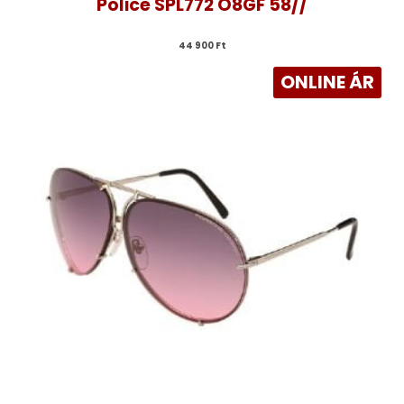
Police SPL772 O8GF 58//
44 900 
Ft
ONLINE ÁR