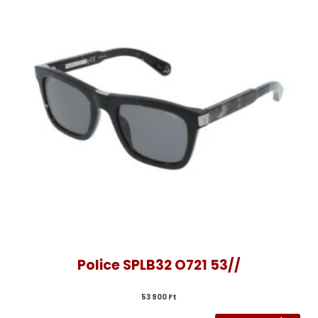
Police SPLB32 O721 53//
53 900 
Ft