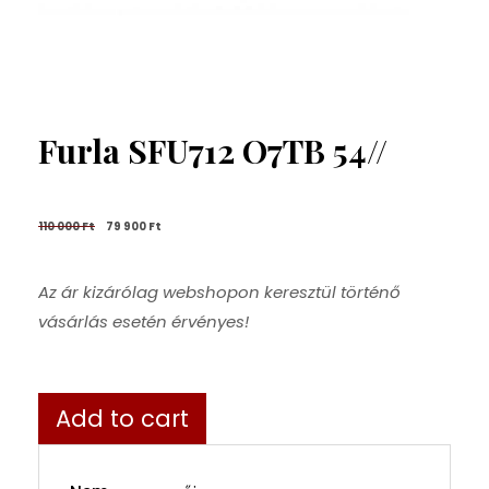
Furla SFU712 O7TB 54//
110 000 
Ft
79 900 
Ft
Az ár kizárólag webshopon keresztül történő
vásárlás esetén érvényes!
Add to cart