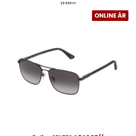
29 900 
Ft
ONLINE ÁR