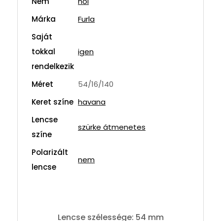
Nem
női
Márka
Furla
Saját
tokkal
igen
rendelkezik
Méret
54/16/140
Keret színe
havana
Lencse
szürke átmenetes
színe
Polarizált
nem
lencse
Lencse szélessége: 54 mm