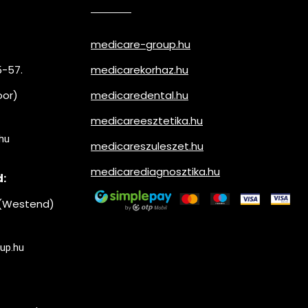
medicare-group.hu
5-57.
medicarekorhaz.hu
oor)
medicaredental.hu
medicareesztetika.hu
hu
medicareszuleszet.hu
medicarediagnosztika.hu
d:
. (Westend)
up.hu