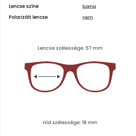
Lencse színe
barna
Polarizált lencse
nem
Lencse szélessége: 57 mm
Híd szélessége: 18 mm