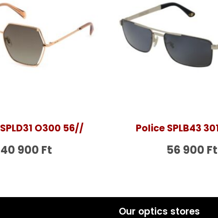
 SPLD31 O300 56//
Police SPLB43 30
40 900
Ft
56 900
Ft
Our optics stores