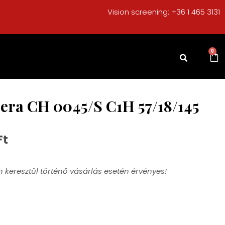
Vision screening:
+36 1 465 3131
0
era CH 0045/S C1H 57/18/145
Ft
 keresztül történő vásárlás esetén érvényes!