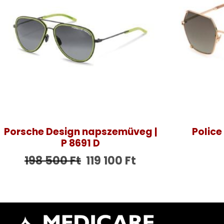
Porsche Design napszemüveg |
Police
P 8691 D
198 500
Ft
119 100
Ft