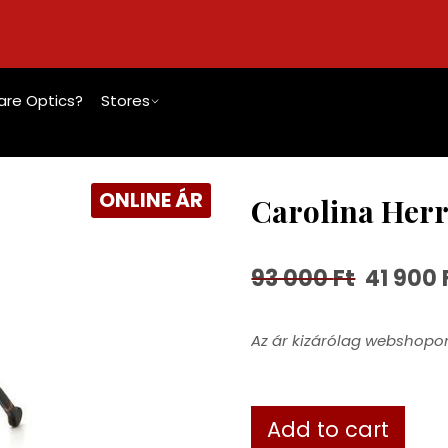
re Optics?
Stores
ONLINE ÁR
Carolina Herr
93 000
Ft
41 900
Az ár kizárólag webshopon
Add to cart