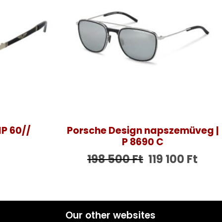
1P 60//
Porsche Design napszemüveg |
P 8690 C
198 500
Ft
119 100
Ft
Our other websites