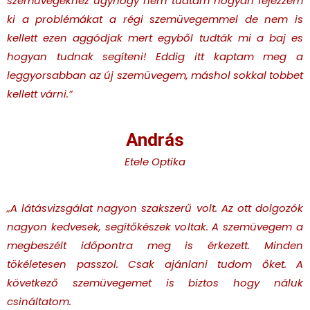
szemüvegekhez úgyhogy nem tudtam hogyan fejezzem
ki a problémákat a régi szemüvegemmel de nem is
kellett ezen aggódjak mert egyből tudták mi a baj es
hogyan tudnak segíteni! Eddig itt kaptam meg a
leggyorsabban az új szemüvegem, máshol sokkal tobbet
kellett várni.
”
András
Etele Optika
„A látásvizsgálat nagyon szakszerű volt. Az ott dolgozók
nagyon kedvesek, segítőkészek voltak. A szemüvegem a
megbeszélt időpontra meg is érkezett. Minden
tökéletesen passzol. Csak ajánlani tudom őket. A
következő szemüvegemet is biztos hogy náluk
csináltatom.