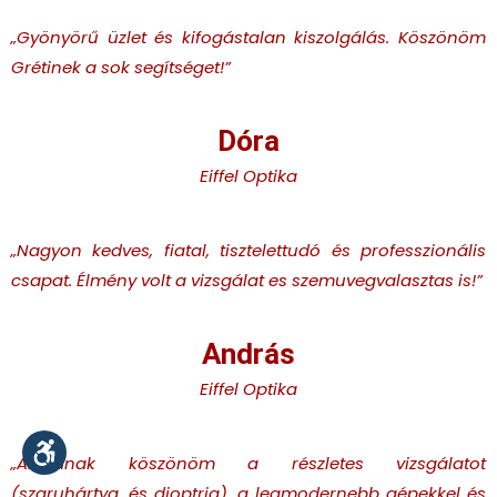
„Gyönyörű üzlet és kifogástalan kiszolgálás. Köszönöm
Grétinek a sok segítséget!”
Dóra
Eiffel Optika
„Nagyon kedves, fiatal, tisztelettudó és professzionális
csapat. Élmény volt a vizsgálat es szemuvegvalasztas is!”
András
Eiffel Optika
„Alettának köszönöm a részletes vizsgálatot
(szaruhártya, és dioptria), a legmodernebb gépekkel és