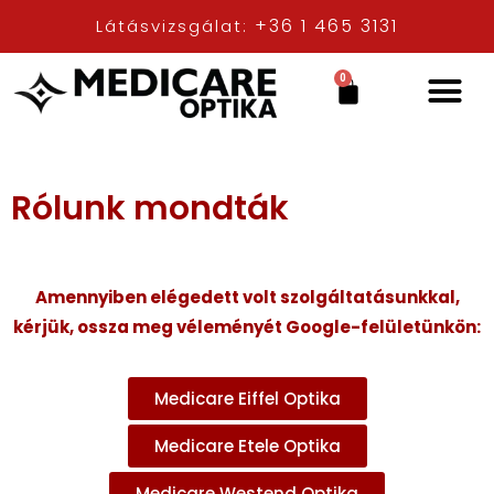
+36 1 465 3131
Látásvizsgálat:
0
Rólunk mondták
Amennyiben elégedett volt szolgáltatásunkkal,
kérjük, ossza meg véleményét Google-felületünkön:
Medicare Eiffel Optika
Medicare Etele Optika
Medicare Westend Optika