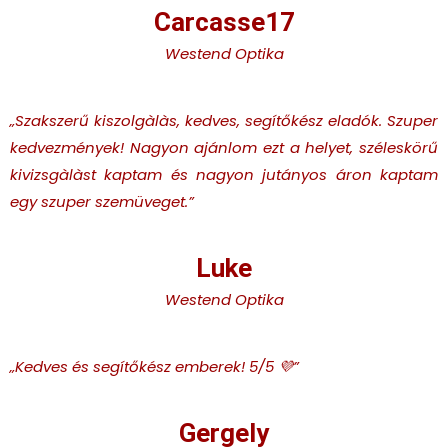
Carcasse17
Westend Optika
„Szakszerű kiszolgàlàs, kedves, segítőkész eladók. Szuper
kedvezmények! Nagyon ajánlom ezt a helyet, széleskörű
kivizsgàlàst kaptam és nagyon jutányos áron kaptam
egy szuper szemüveget.
”
Luke
Westend Optika
„Kedves és segítőkész emberek! 5/5 💜
”
Gergely