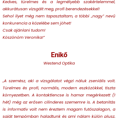
Kedves, türelmes és a legmélyebb szakértelemmel,
akkurátusan vizsgált meg, profi berendezésekkel!
Sehol ilyet még nem tapasztaltam, a többi
„
nagy
”
nevű
konkurencia a közelébe sem jöhet!
Csak ajánlani tudom!
Köszönöm Veronika!”
Enikő
Westend Optika
„A szemész, aki a vizsgálatot végzi náluk zseniális volt.
Türelmes és profi, normális, modern eszközökkel, tiszta
környezetben. A kontaktlencse is hamar megérkezett (1
hét) még az erősen cilinderes szememre is. A betanítás
is informatív volt nem éreztem magam futószalagon, a
saját tempómban haladtunk és ami nálam külön plusz,