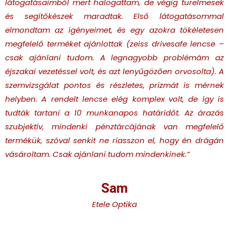
látogatásaimból mert halogattam, de végig türelmesek
és segítőkészek maradtak. Első látogatásommal
elmondtam az igényeimet, és egy azokra tökéletesen
megfelelő terméket ajánlottak (zeiss drivesafe lencse –
csak ajánlani tudom. A legnagyobb problémám az
éjszakai vezetéssel volt, és azt lenyűgözően orvosolta). A
szemvizsgálat pontos és részletes, prizmát is mérnek
helyben. A rendelt lencse elég komplex volt, de így is
tudták tartani a 10 munkanapos határidőt. Az árazás
szubjektív, mindenki pénztárcájának van megfelelő
termékük, szóval senkit ne riasszon el, hogy én drágán
vásároltam. Csak ajánlani tudom mindenkinek.
”
Sam
Etele Optika