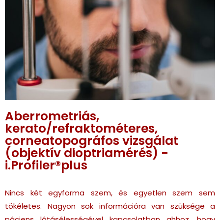
Aberrometriás,
kerato/refraktométeres,
corneatopográfos vizsgálat
(objektív dioptriamérés) -
i.Profiler®plus
Nincs két egyforma szem, és egyetlen szem sem
tökéletes. Nagyon sok információra van szüksége a
páciens látásélességével kapcsolatban ahhoz, hogy