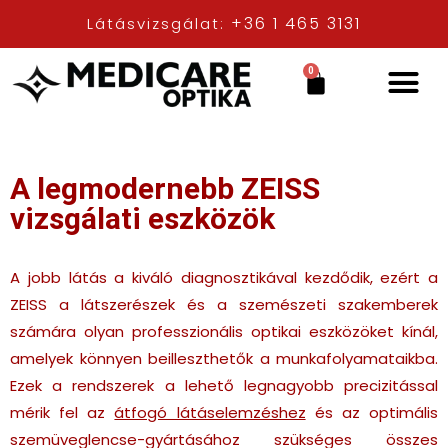
+36 1 465 3131
Látásvizsgálat:
0
A legmodernebb ZEISS
vizsgálati eszközök
A jobb látás a kiváló diagnosztikával kezdődik, ezért a
ZEISS a látszerészek és a szemészeti szakemberek
számára olyan professzionális optikai eszközöket kínál,
amelyek könnyen beilleszthetők a munkafolyamataikba.
Ezek a rendszerek a lehető legnagyobb precizitással
mérik fel az
átfogó látáselemzéshez
és az optimális
szemüveglencse-gyártásához szükséges összes