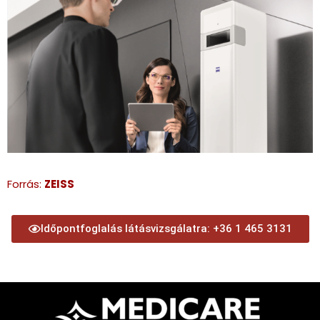
Forrás:
ZEISS
Időpontfoglalás látásvizsgálatra: +36 1 465 3131