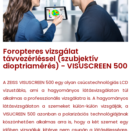
Foropteres vizsgálat
távvezérléssel (szubjektív
dioptriamérés) - VISUSCREEN 500
A ZEISS VISUSCREEN 500 egy olyan csúcstechnológiás LCD
vízustábla, ami a hagyományos látásvizsgálaton túl
alkalmas a professzionális vizsgálatra is. A hagyományos
látásvizsgálaton a szemeket külön-külön vizsgálják, a
VISUCREEN 500 azonban a polarizációs technológiájának
köszönhetően alkalmas arra is, hogy a két szemet egy
időben vizsgáljuk, kitérve nem csupán a látásélességre,