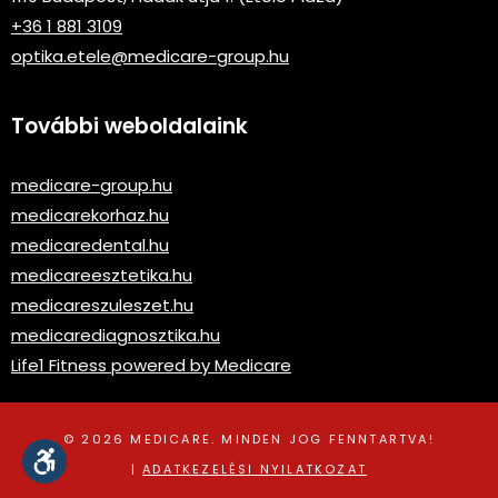
+36 1 881 3109
optika.etele@medicare-group.hu
További weboldalaink
medicare-group.hu
medicarekorhaz.hu
medicaredental.hu
medicareesztetika.hu
medicareszuleszet.hu
medicarediagnosztika.hu
Life1 Fitness powered by Medicare
© 2026 MEDICARE. MINDEN JOG FENNTARTVA!
|
ADATKEZELÉSI NYILATKOZAT