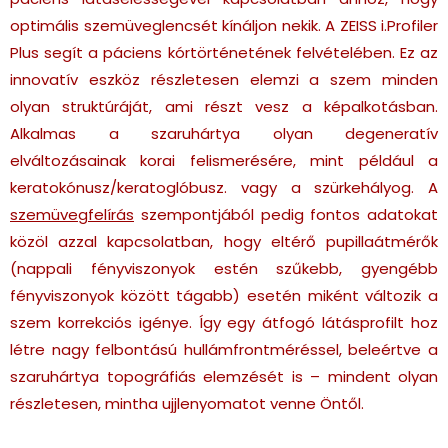
optimális szemüveglencsét kínáljon nekik.
A ZEISS i.Profiler
Plus segít a páciens kórtörténetének felvételében. Ez az
innovatív eszköz részletesen elemzi a szem minden
olyan struktúráját, ami részt vesz a képalkotásban.
Alkalmas a szaruhártya olyan degeneratív
elváltozásainak korai felismerésére, mint például a
keratokónusz/keratoglóbusz. vagy a szürkehályog. A
szemüvegfelírás
szempontjából pedig fontos adatokat
közöl azzal kapcsolatban, hogy eltérő pupillaátmérők
(nappali fényviszonyok estén szűkebb, gyengébb
fényviszonyok között tágabb) esetén miként változik a
szem korrekciós igénye. Így egy átfogó látásprofilt hoz
létre nagy felbontású hullámfrontméréssel, beleértve a
szaruhártya topográfiás elemzését is – mindent olyan
részletesen, mintha ujjlenyomatot venne Öntől.