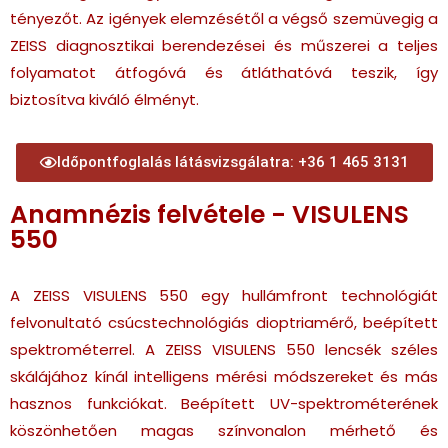
tényezőt. Az igények elemzésétől a végső szemüvegig a
ZEISS diagnosztikai berendezései és műszerei a teljes
folyamatot átfogóvá és átláthatóvá teszik, így
biztosítva kiváló élményt.
Időpontfoglalás látásvizsgálatra: +36 1 465 3131
Anamnézis felvétele - VISULENS
550
A ZEISS VISULENS 550 egy hullámfront technológiát
felvonultató csúcstechnológiás dioptriamérő, beépített
spektrométerrel. A ZEISS VISULENS 550 lencsék széles
skálájához kínál intelligens mérési módszereket és más
hasznos funkciókat. Beépített UV-spektrométerének
köszönhetően magas színvonalon mérhető és