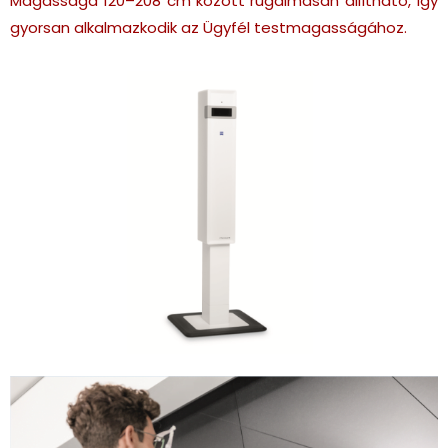
Magassága 120–208 cm között rugalmasan állítható, így
gyorsan alkalmazkodik az Ügyfél testmagasságához.