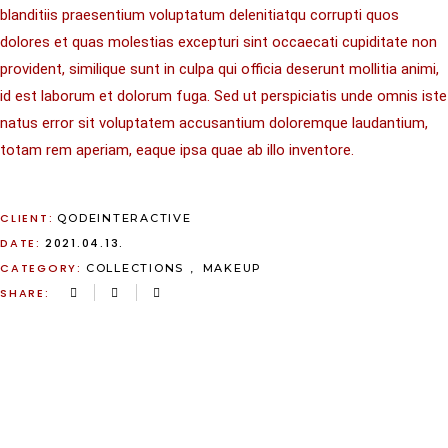
blanditiis praesentium voluptatum delenitiatqu corrupti quos
dolores et quas molestias excepturi sint occaecati cupiditate non
provident, similique sunt in culpa qui officia deserunt mollitia animi,
id est laborum et dolorum fuga. Sed ut perspiciatis unde omnis iste
natus error sit voluptatem accusantium doloremque laudantium,
totam rem aperiam, eaque ipsa quae ab illo inventore.
CLIENT:
QODEINTERACTIVE
DATE:
2021.04.13.
CATEGORY:
COLLECTIONS
MAKEUP
SHARE: