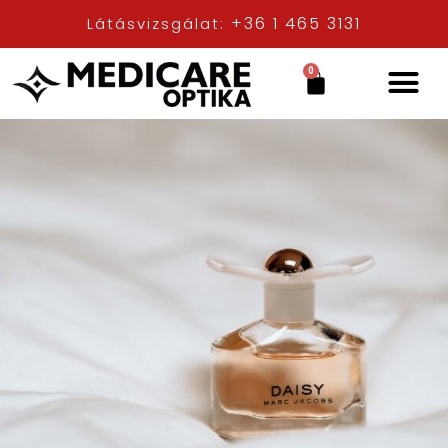
+36 1 465 3131
Látásvizsgálat:
0