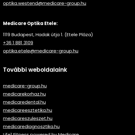
optika.westend@medicare-group.hu
Medicare Optika Etele:
1119 Budapest, Hadak útja 1. (Etele Pláza)
+36 1 881 3109
optika.etele@medicare-group.hu
További weboldalaink
medicare-group.hu
medicarekorhaz.hu
medicaredental.hu
medicareesztetika.hu
medicareszuleszet.hu
medicarediagnosztika.hu
Life1 Fitness powered by Medicare