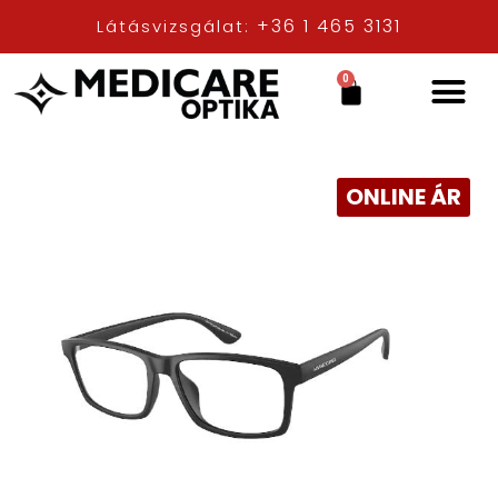
+36 1 465 3131
Látásvizsgálat:
0
ONLINE ÁR