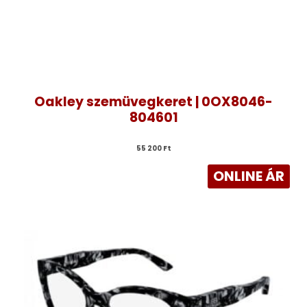
Oakley szemüvegkeret | 0OX8046-
804601
55 200 
Ft
ONLINE ÁR