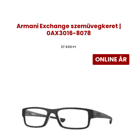
Armani Exchange szemüvegkeret |
0AX3016-8078
37 600 
Ft
ONLINE ÁR