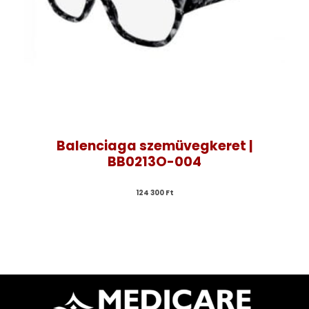
Balenciaga szemüvegkeret |
BB0213O-004
124 300 
Ft