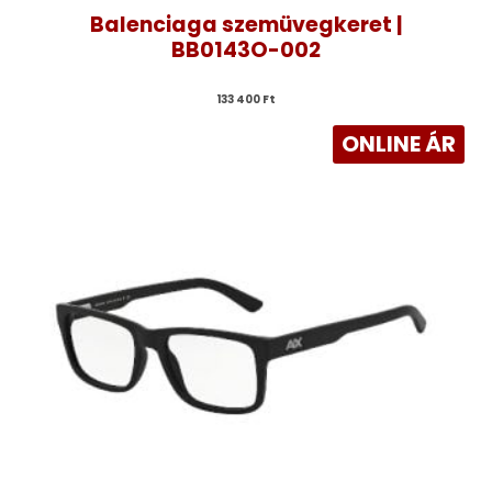
Balenciaga szemüvegkeret |
BB0143O-002
133 400 
Ft
ONLINE ÁR