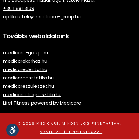
+36 1 881 3109
optika.etele@medicare-group.hu
További weboldalaink
medicare-group.hu
medicarekorhaz.hu
medicaredental.hu
medicareesztetika.hu
medicareszuleszet.hu
medicarediagnosztika.hu
Life1 Fitness powered by Medicare
© 2026 MEDICARE. MINDEN JOG FENNTARTVA!
|
ADATKEZELÉSI NYILATKOZAT