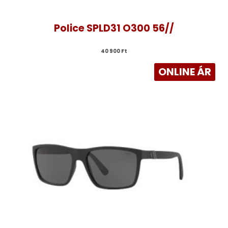
Police SPLD31 O300 56//
40 900 
Ft
ONLINE ÁR