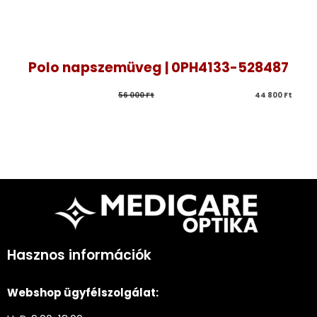
Polo napszemüveg | 0PH4133-528487
56 000 
Ft
44 800 
Ft
Hasznos információk
Webshop ügyfélszolgálat: