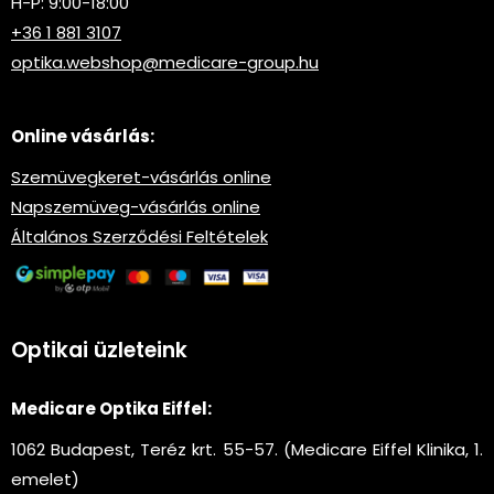
H-P: 9:00-18:00
+36 1 881 3107
optika.webshop@medicare-group.hu
Online vásárlás:
Szemüvegkeret-vásárlás online
Napszemüveg-vásárlás online
Általános Szerződési Feltételek
Optikai üzleteink
Medicare Optika Eiffel:
1062 Budapest, Teréz krt. 55-57. (Medicare Eiffel Klinika, 1.
emelet)