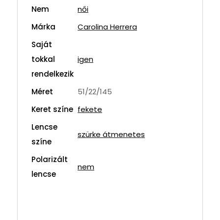
Nem
női
Márka
Carolina Herrera
Saját
tokkal
igen
rendelkezik
Méret
51/22/145
Keret színe
fekete
Lencse
szürke átmenetes
színe
Polarizált
nem
lencse