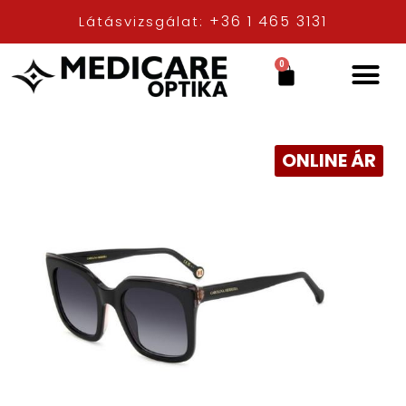
+36 1 465 3131
Látásvizsgálat:
0
ONLINE ÁR