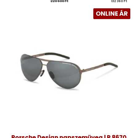
220 600 
Ft
132 360 
Ft
ONLINE ÁR
Porsche Design napszemüveg | P 8670