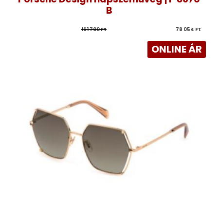
B
161 700 
Ft
78 054 
Ft
ONLINE ÁR