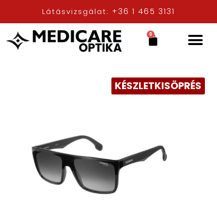
+36 1 465 3131
Látásvizsgálat:
0
KÉSZLETKISÖPRÉS