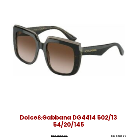
Dolce&Gabbana DG4414 502/13
54/20/145
120 000 
Ft
56 900 
Ft