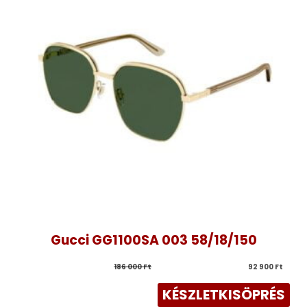
Gucci GG1100SA 003 58/18/150
186 000 
Ft
92 900 
Ft
KÉSZLETKISÖPRÉS