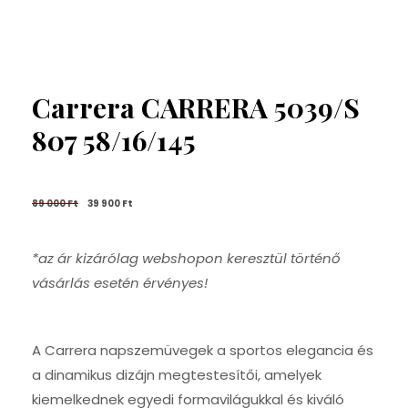
Carrera CARRERA 5039/S
807 58/16/145
89 000 
Ft
39 900 
Ft
*az ár kizárólag webshopon keresztül történő
vásárlás esetén érvényes!
A Carrera napszemüvegek a sportos elegancia és
a dinamikus dizájn megtestesítői, amelyek
kiemelkednek egyedi formavilágukkal és kiváló