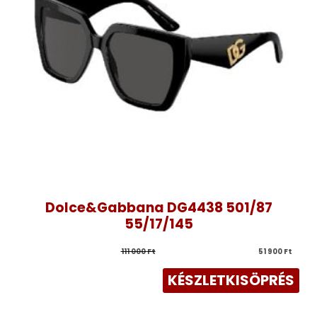
Dolce&Gabbana DG4438 501/87
55/17/145
111 000 
Ft
51 900 
Ft
KÉSZLETKISÖPRÉS