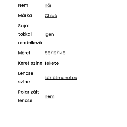
Nem
női
Márka
Chloé
Saját
tokkal
igen
rendelkezik
Méret
55/19/145
Keret színe
fekete
Lencse
kék átmenetes
színe
Polarizált
nem
lencse