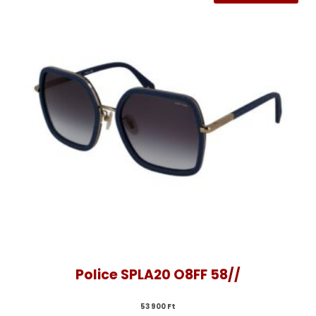
Police SPLA20 O8FF 58//
53 900 
Ft