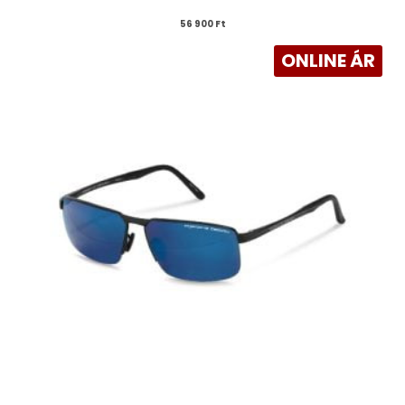
56 900 
Ft
ONLINE ÁR