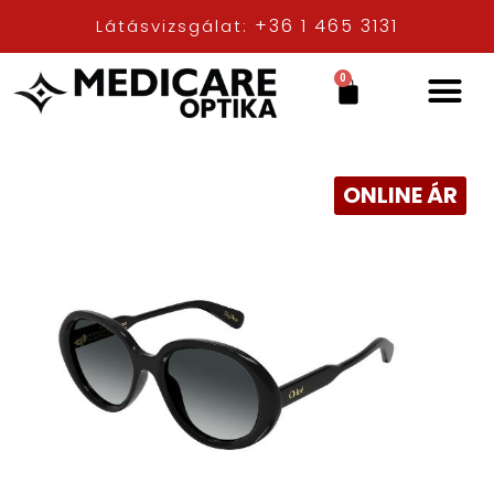
+36 1 465 3131
Látásvizsgálat:
0
ONLINE ÁR