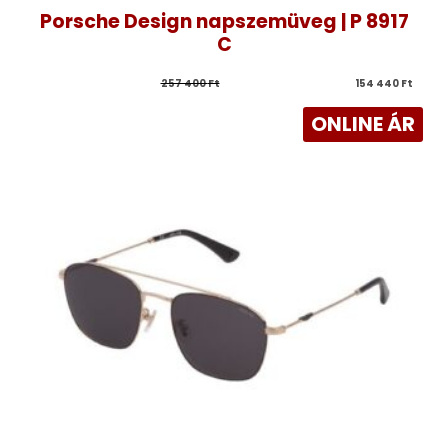
Porsche Design napszemüveg | P 8917
C
257 400 
Ft
154 440 
Ft
ONLINE ÁR