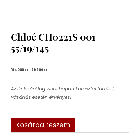
Chloé CH0221S 001
55/19/145
194 000 
Ft
79 900 
Ft
Az ár kizárólag webshopon keresztül történő
vásárlás esetén érvényes!
Kosárba teszem