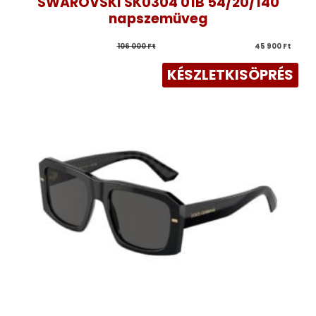
SWAROVSKI SK0304 01B 54/20/140
napszemüveg
106 000 
Ft
45 900 
Ft
KÉSZLETKISÖPRÉS