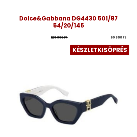
Dolce&Gabbana DG4430 501/87
54/20/145
129 000 
Ft
59 900 
Ft
KÉSZLETKISÖPRÉS