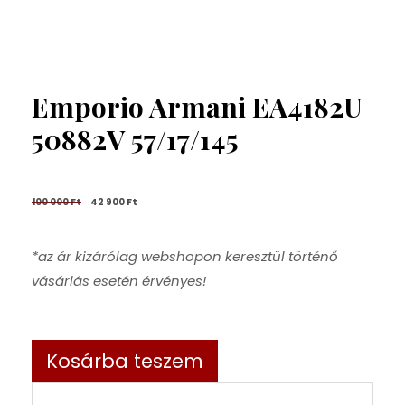
Emporio Armani EA4182U
50882V 57/17/145
100 000 
Ft
42 900 
Ft
*az ár kizárólag webshopon keresztül történő
vásárlás esetén érvényes!
Kosárba teszem