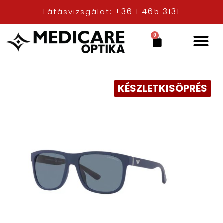
+36 1 465 3131
Látásvizsgálat:
0
KÉSZLETKISÖPRÉS