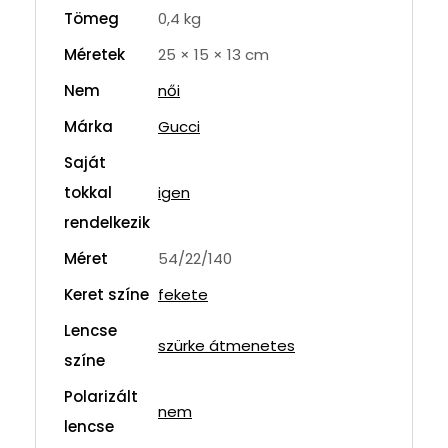
Tömeg
0,4 kg
Méretek
25 × 15 × 13 cm
Nem
női
Márka
Gucci
Saját
tokkal
igen
rendelkezik
Méret
54/22/140
Keret színe
fekete
Lencse
szürke átmenetes
színe
Polarizált
nem
lencse