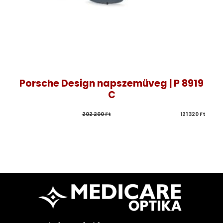
Porsche Design napszemüveg | P 8919
C
202 200 
Ft
121 320 
Ft