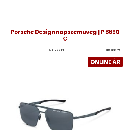
Porsche Design napszemüveg | P 8690
C
198 500 
Ft
119 100 
Ft
ONLINE ÁR