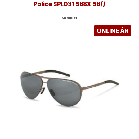
Police SPLD31 568X 56//
58 900 
Ft
ONLINE ÁR