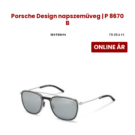
Porsche Design napszemüveg | P 8670
B
161 700 
Ft
78 054 
Ft
ONLINE ÁR