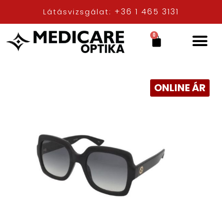
+36 1 465 3131
Látásvizsgálat:
0
ONLINE ÁR