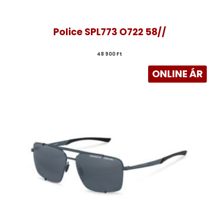
Police SPL773 O722 58//
48 900 
Ft
ONLINE ÁR