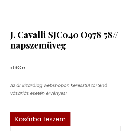
J. Cavalli SJC040 O978 58//
napszemüveg
49 900 
Ft
Az ár kizárólag webshopon keresztül történő
vásárlás esetén érvényes!
Kosárba teszem