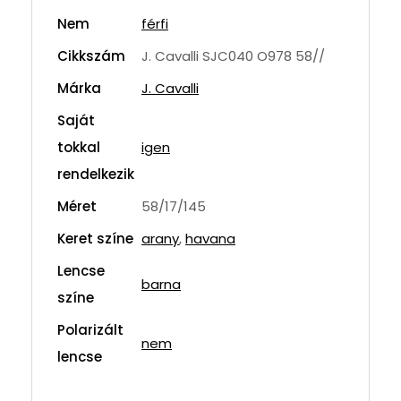
Nem
férfi
Cikkszám
J. Cavalli SJC040 O978 58//
Márka
J. Cavalli
Saját
tokkal
igen
rendelkezik
Méret
58/17/145
Keret színe
arany
,
havana
Lencse
barna
színe
Polarizált
nem
lencse