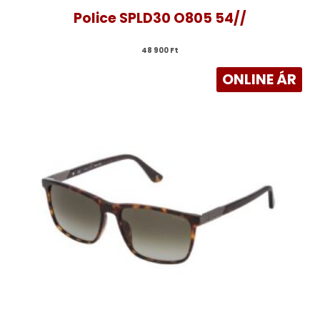
Police SPLD30 O805 54//
48 900 
Ft
ONLINE ÁR