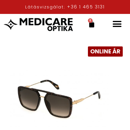
+36 1 465 3131
Látásvizsgálat:
0
ONLINE ÁR