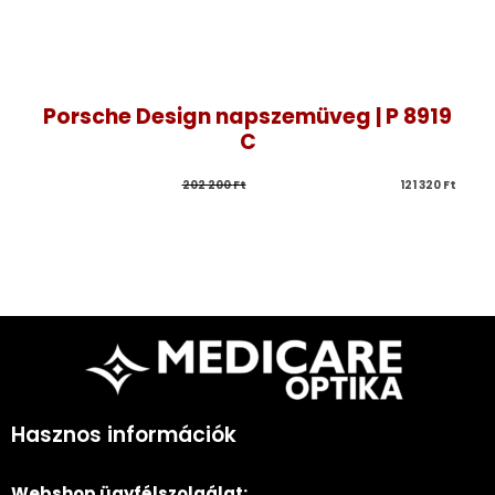
Porsche Design napszemüveg | P 8919
C
202 200 
Ft
121 320 
Ft
Hasznos információk
Webshop ügyfélszolgálat: