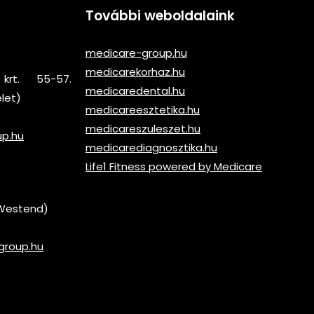
További weboldalaink
medicare-group.hu
medicarekorhaz.hu
krt. 55-57.
medicaredental.hu
elet)
medicareesztetika.hu
medicareszuleszet.hu
up.hu
medicarediagnosztika.hu
Life1 Fitness powered by Medicare
 (Westend)
group.hu