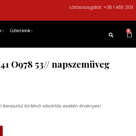
Látásvizsgálat:
+36 1 465 3131
k
Üzleteink
0
C041 O978 53// napszemüveg
 keresztül történő vásárlás esetén érvényes!