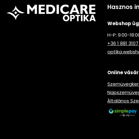
Hasznos i
Webshop ügy
H-P: 9:00-18:0
+36 1 881 3107
optika.webs
Online vásár
Szemüvegkere
Napszemüveg-
Általános Sze