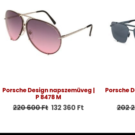
Porsche Design napszemüveg |
Porsche D
P 8478 M
220 600
Ft
132 360
Ft
202 