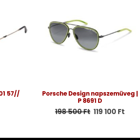
01 57//
Porsche Design napszemüveg |
P 8691 D
198 500
Ft
119 100
Ft