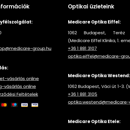
nformációk
Optikai üzleteink
félszolgálat:
Medicare Optika Eiffel:
0
1062 Budapest, Teréz 
(Medicare Eiffel Klinika, 1. em
hop@medicare-group.hu
+36 1 881 3107
optika.eiffel@medicare-gro
lás:
Medicare Optika Westend:
t-vásárlás online
vásárlás online
1062 Budapest, Váci út 1-3.
rződési Feltételek
+36 1 881 3105
optika.westend@medicare-
Medicare Optika Etele: