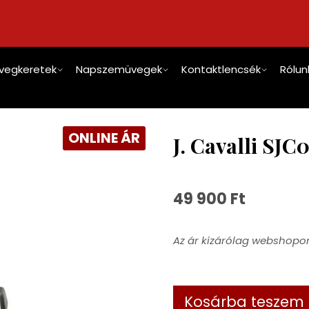
vegkeretek
Napszemüvegek
Kontaktlencsék
Rólun
ONLINE ÁR
J. Cavalli SJ
49 900
Ft
Az ár kizárólag webshopon
Kosárba teszem