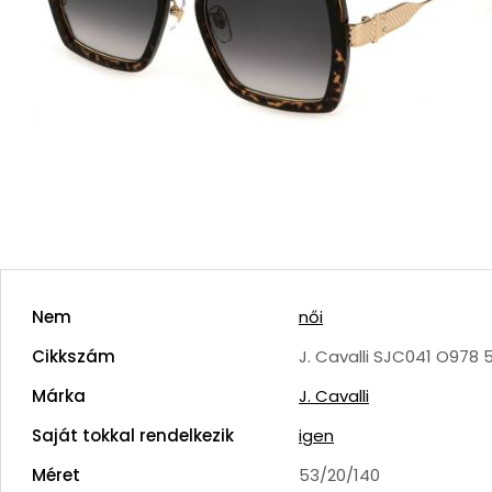
Nem
női
Cikkszám
J. Cavalli SJC041 O978 
Márka
J. Cavalli
Saját tokkal rendelkezik
igen
Méret
53/20/140