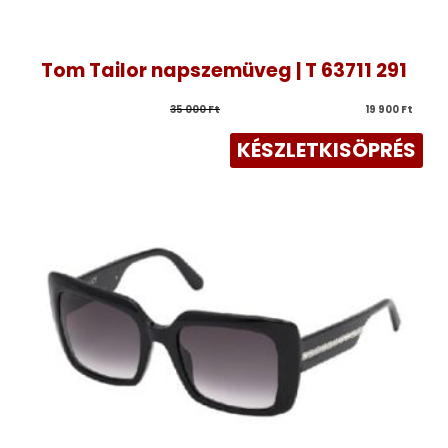
Tom Tailor napszemüveg | T 63711 291
35 000 
Ft
19 900 
Ft
KÉSZLETKISÖPRÉS