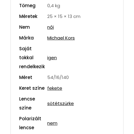
Tömeg
0,4 kg
Méretek
25 × 15 × 13 cm
Nem
női
Márka
Michael Kors
Saját
tokkal
igen
rendelkezik
Méret
54/16/140
Keret színe
fekete
Lencse
sötétszürke
színe
Polarizált
nem
lencse