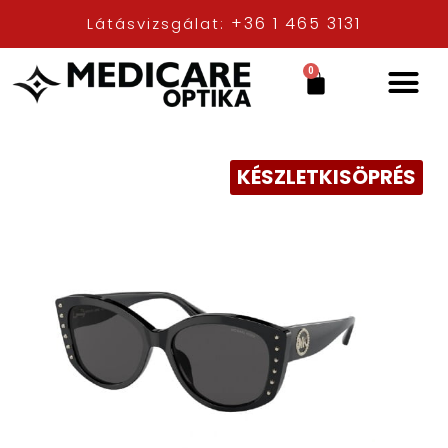
+36 1 465 3131
Látásvizsgálat:
0
KÉSZLETKISÖPRÉS