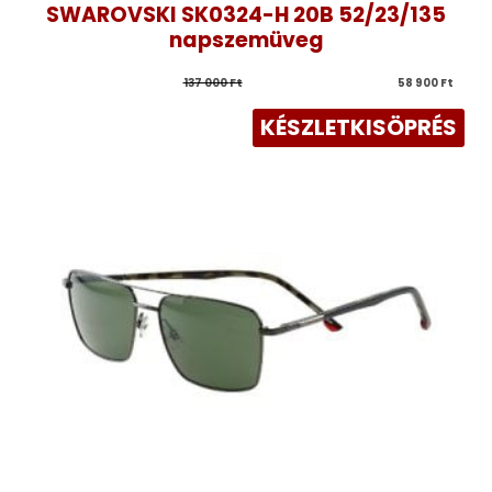
SWAROVSKI SK0324-H 20B 52/23/135
napszemüveg
137 000 
Ft
58 900 
Ft
KÉSZLETKISÖPRÉS