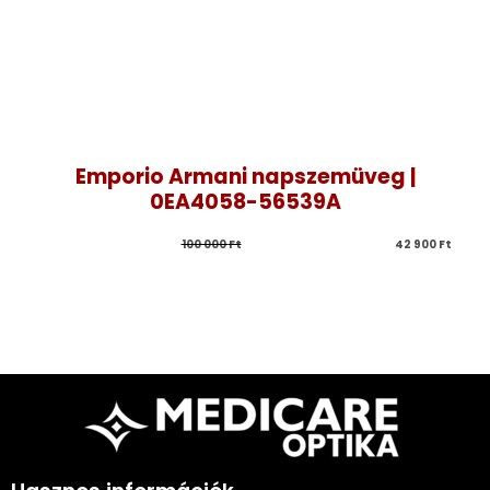
Emporio Armani napszemüveg |
0EA4058-56539A
100 000 
Ft
42 900 
Ft