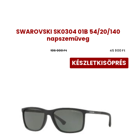
SWAROVSKI SK0304 01B 54/20/140
napszemüveg
106 000 
Ft
45 900 
Ft
KÉSZLETKISÖPRÉS