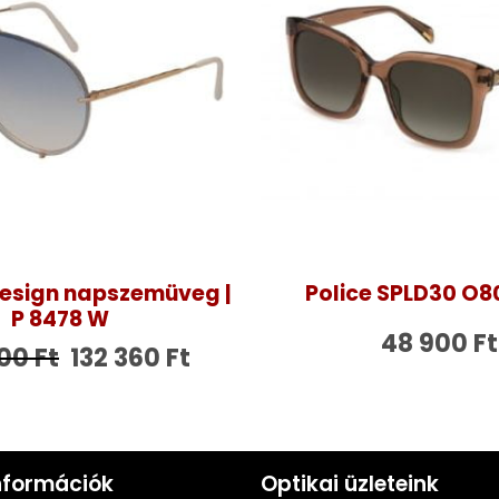
esign napszemüveg |
Police SPLD30 O8
P 8478 W
48 900
Ft
600
Ft
132 360
Ft
nformációk
Optikai üzleteink