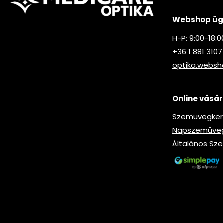
Webshop ügy
H-P: 9:00-18:0
+36 1 881 3107
optika.webs
Online vásár
Szemüvegkere
Napszemüveg-
Általános Sze