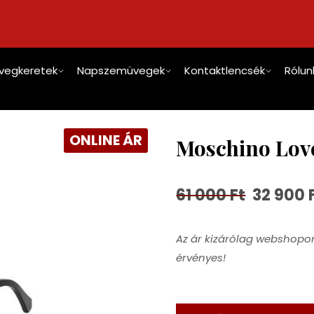
vegkeretek
Napszemüvegek
Kontaktlencsék
Rólun
ONLINE ÁR
Moschino Lov
61 000
Ft
32 900
Az ár kizárólag webshopon
érvényes!