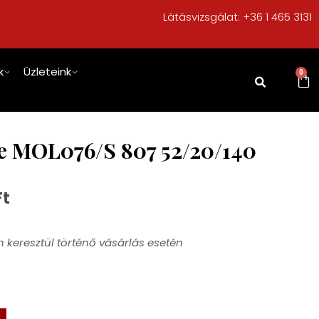
Látásvizsgálat:
+36 1 465 3131
k
Üzleteink
0
e MOL076/S 807 52/20/140
Ft
 keresztül történő vásárlás esetén