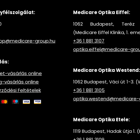
félszolgálat:
Medicare Optika Eiffel:
0
1062 Budapest, Teréz 
(Medicare Eiffel Klinika, 1. em
hop@medicare-group.hu
+36 1 881 3107
optika.eiffel@medicare-gro
lás:
Medicare Optika Westend:
t-vásárlás online
vásárlás online
1062 Budapest, Váci út 1-3.
rződési Feltételek
+36 1 881 3105
optika.westend@medicare-
Medicare Optika Etele:
1119 Budapest, Hadak útja 1. (
+36 1 881 3109