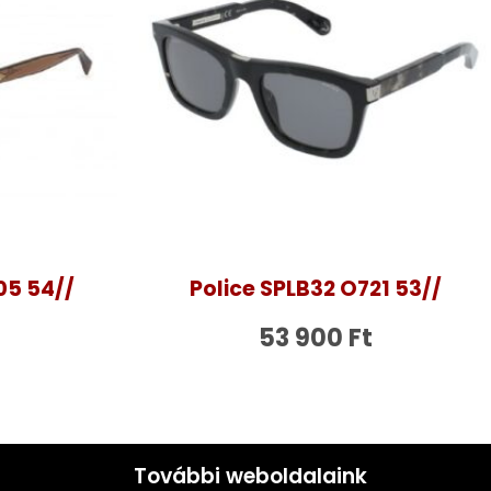
05 54//
Police SPLB32 O721 53//
53 900
Ft
További weboldalaink