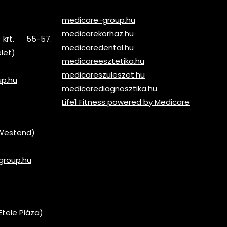
medicare-group.hu
medicarekorhaz.hu
krt. 55-57.
medicaredental.hu
elet)
medicareesztetika.hu
medicareszuleszet.hu
up.hu
medicarediagnosztika.hu
Life1 Fitness powered by Medicare
 (Westend)
group.hu
Etele Pláza)