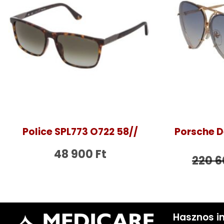
Police SPL773 O722 58//
Porsche D
48 900
Ft
220 
Hasznos i