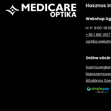
Hasznos i
Webshop ügy
H-P: 9:00-18:0
+36 1 881 3107
optika.webs
Online vásár
Szemüvegkere
Napszemüveg-
Általános Sze