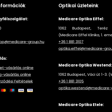
nformációk
Optikai üzleteink
félszolgálat:
Medicare Optika Eiffel:
0
1062 Budapest, Teréz 
(Medicare Eiffel Klinika, 1. em
hop@medicare-group.hu
+36 1 881 3107
optika.eiffel@medicare-gro
lás:
Medicare Optika Westend:
t-vásárlás online
vásárlás online
1062 Budapest, Váci út 1-3.
rződési Feltételek
+36 1 881 3105
optika.westend@medicare-
Medicare Optika Etele: