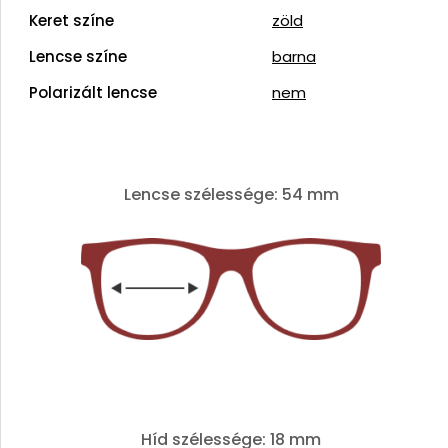
Keret színe
zöld
Lencse színe
barna
Polarizált lencse
nem
Lencse szélessége: 54 mm
Híd szélessége: 18 mm