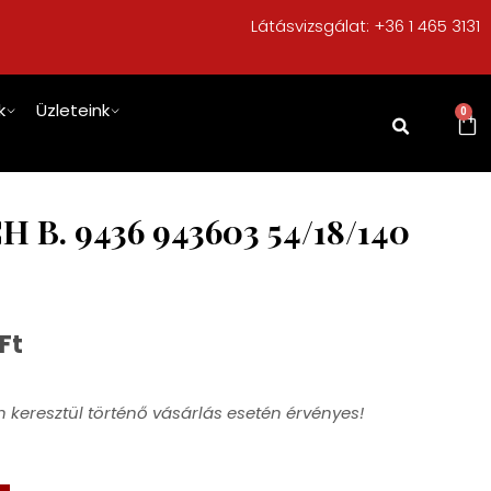
Látásvizsgálat:
+36 1 465 3131
k
Üzleteink
0
 B. 9436 943603 54/18/140
Ft
 keresztül történő vásárlás esetén érvényes!