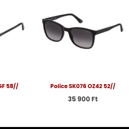
GF 58//
Police SK076 OZ42 52//
35 900
Ft