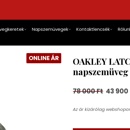
vegkeretek
Napszemüvegek
Kontaktlencsék
Rólun
ONLINE ÁR
OAKLEY LATCH
napszemüveg
78 000
Ft
43 900
Az ár kizárólag webshopon