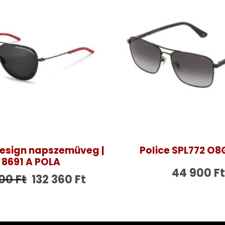
esign napszemüveg |
Police SPL772 O8
 8691 A POLA
44 900
Ft
600
Ft
132 360
Ft