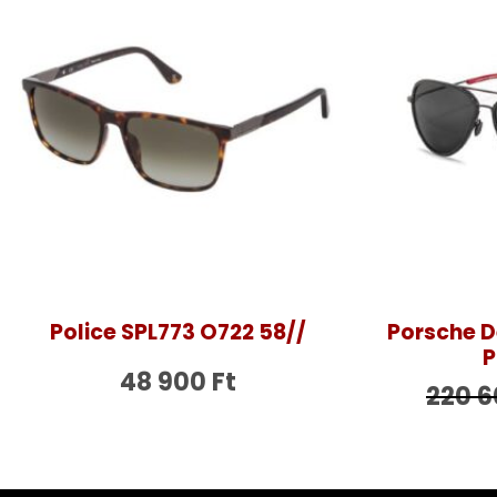
Police SPL773 O722 58//
Porsche D
P
48 900
Ft
220 