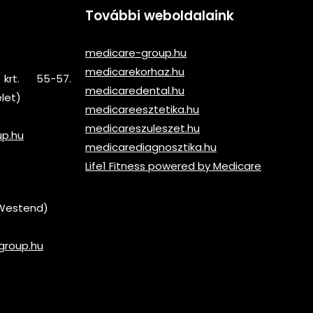
További weboldalaink
medicare-group.hu
medicarekorhaz.hu
krt. 55-57.
medicaredental.hu
elet)
medicareesztetika.hu
medicareszuleszet.hu
up.hu
medicarediagnosztika.hu
Life1 Fitness powered by Medicare
 (Westend)
group.hu