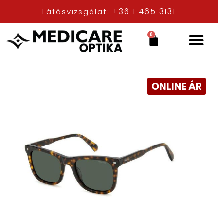
+36 1 465 3131
Látásvizsgálat:
0
ONLINE ÁR