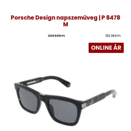
Porsche Design napszemüveg | P 8478
M
220 600 
Ft
132 360 
Ft
ONLINE ÁR