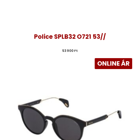
Police SPLB32 O721 53//
53 900 
Ft
ONLINE ÁR