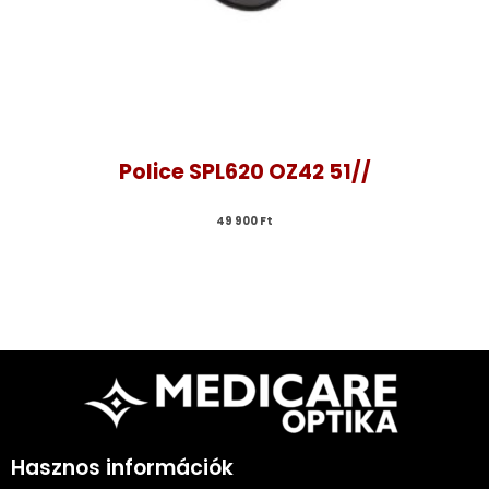
Police SPL620 OZ42 51//
49 900 
Ft
Hasznos információk