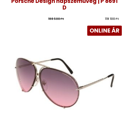
Porsche Design napszemüveg | P 8691
D
198 500 
Ft
119 100 
Ft
ONLINE ÁR