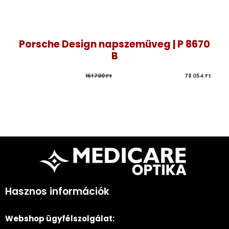
Porsche Design napszemüveg | P 8670
B
161 700 
Ft
78 054 
Ft
Hasznos információk
Webshop ügyfélszolgálat: