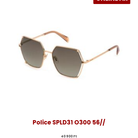
Police SPLD31 O300 56//
40 900 
Ft