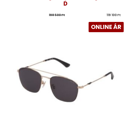
D
198 500 
Ft
119 100 
Ft
ONLINE ÁR