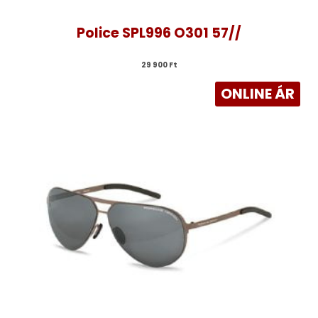
Police SPL996 O301 57//
29 900 
Ft
ONLINE ÁR