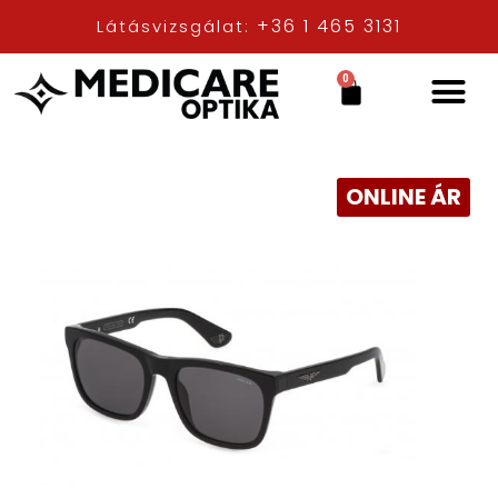
+36 1 465 3131
Látásvizsgálat:
0
ONLINE ÁR