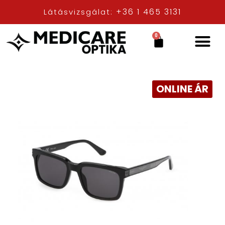
+36 1 465 3131
Látásvizsgálat:
0
ONLINE ÁR