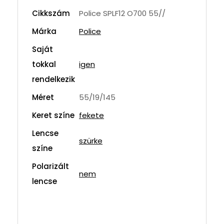
Cikkszám
Police SPLF12 O700 55//
Márka
Police
Saját
tokkal
igen
rendelkezik
Méret
55/19/145
Keret színe
fekete
Lencse
szürke
színe
Polarizált
nem
lencse