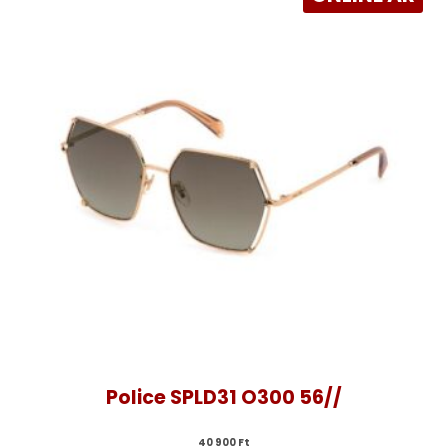
Police SPLD31 O300 56//
40 900 
Ft