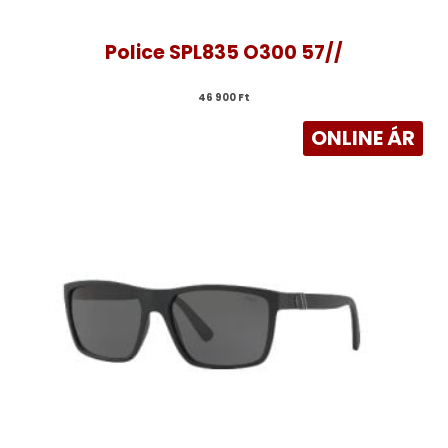
Police SPL835 O300 57//
46 900 
Ft
ONLINE ÁR