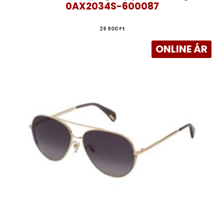
0AX2034S-600087
29 900 
Ft
ONLINE ÁR