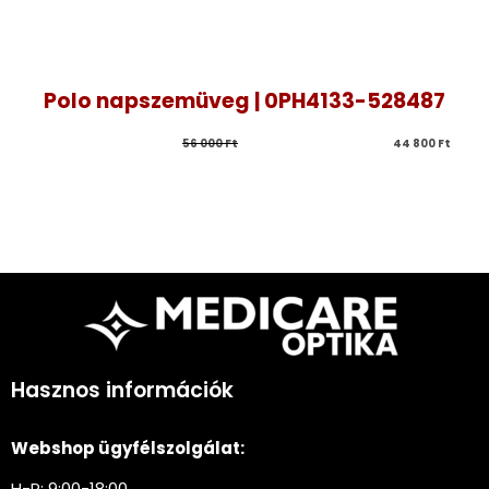
Polo napszemüveg | 0PH4133-528487
56 000 
Ft
44 800 
Ft
Hasznos információk
Webshop ügyfélszolgálat:
H-P: 9:00-18:00