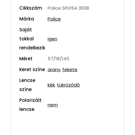
Cikkszám
Police SPLF64 300B
Márka
Police
Saját
tokkal
igen
rendelkezik
Méret
57/18/145
Keret színe
arany
,
fekete
Lencse
kék
,
tükröződő
színe
Polarizált
nem
lencse