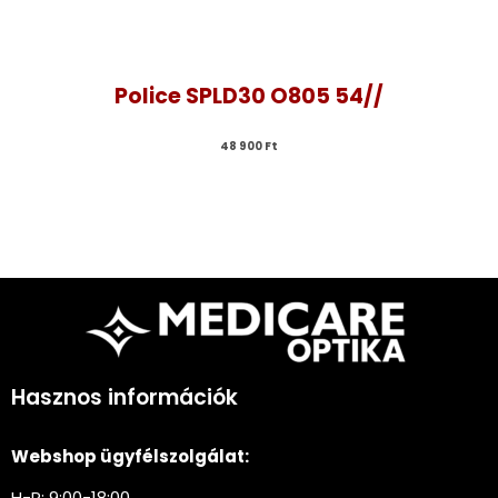
Police SPLD30 O805 54//
48 900 
Ft
Hasznos információk
Webshop ügyfélszolgálat:
H-P: 9:00-18:00