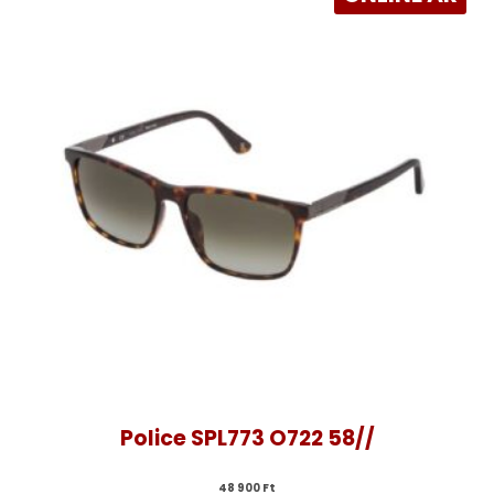
Police SPL773 O722 58//
48 900 
Ft