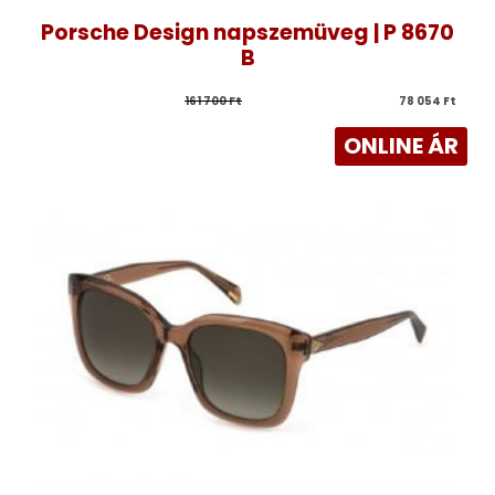
Porsche Design napszemüveg | P 8670
B
161 700 
Ft
78 054 
Ft
ONLINE ÁR