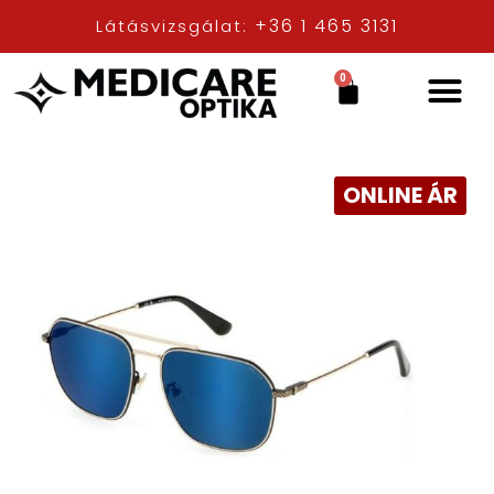
+36 1 465 3131
Látásvizsgálat:
0
ONLINE ÁR