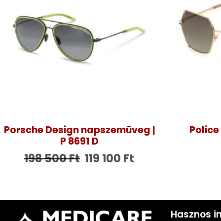
Porsche Design napszemüveg |
Police
P 8691 D
198 500
Ft
119 100
Ft
Hasznos i