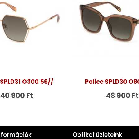
 SPLD31 O300 56//
Police SPLD30 O8
40 900
Ft
48 900
Ft
nformációk
Optikai üzleteink