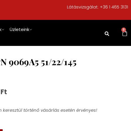
Látásvizsgálat:
+36 1 465 3131
k
Üzleteink
0
N 9069A5 51/22/145
0
Ft
 keresztül történő vásárlás esetén érvényes!