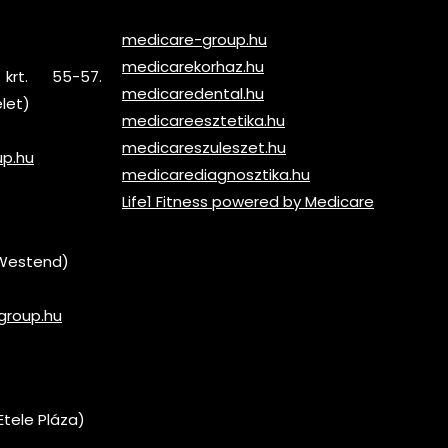
medicare-group.hu
medicarekorhaz.hu
krt. 55-57.
medicaredental.hu
elet)
medicareesztetika.hu
medicareszuleszet.hu
up.hu
medicarediagnosztika.hu
Life1 Fitness powered by Medicare
 (Westend)
group.hu
Etele Pláza)