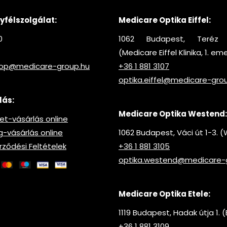
félszolgálat:
Medicare Optika Eiffel:
0
1062 Budapest, Teréz 
(Medicare Eiffel Klinika, 1. em
hop@medicare-group.hu
+36 1 881 3107
optika.eiffel@medicare-gro
lás:
Medicare Optika Westend:
t-vásárlás online
vásárlás online
1062 Budapest, Váci út 1-3.
rződési Feltételek
+36 1 881 3105
optika.westend@medicare-
Medicare Optika Etele:
1119 Budapest, Hadak útja 1. (
+36 1 881 3109