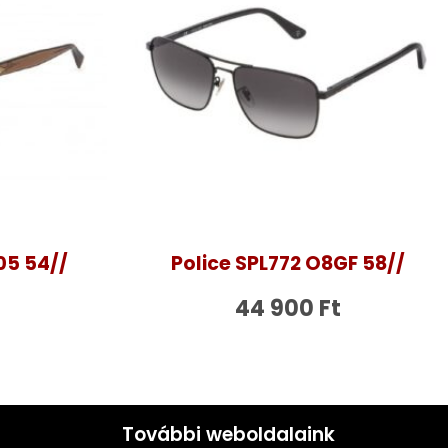
05 54//
Police SPL772 O8GF 58//
44 900
Ft
További weboldalaink