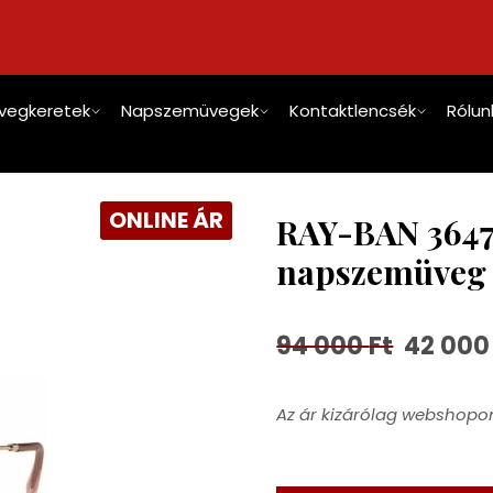
vegkeretek
Napszemüvegek
Kontaktlencsék
Rólun
ONLINE ÁR
RAY-BAN 3647
napszemüveg
94 000
Ft
42 00
Az ár kizárólag webshopon