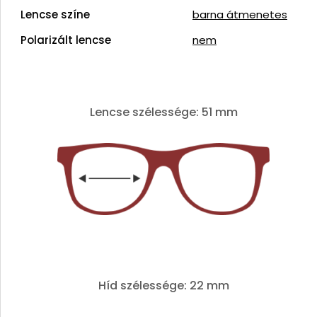
Lencse színe
barna átmenetes
Polarizált lencse
nem
Lencse szélessége: 51 mm
Híd szélessége: 22 mm