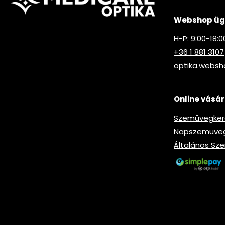
Webshop ügy
H-P: 9:00-18:0
+36 1 881 3107
optika.webs
Online vásár
Szemüvegkere
Napszemüveg-
Általános Sze