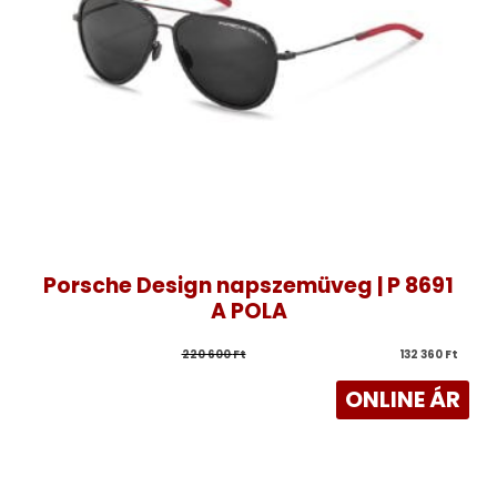
Porsche Design napszemüveg | P 8691
A POLA
220 600 
Ft
132 360 
Ft
ONLINE ÁR