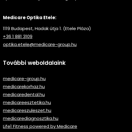
Medicare Optika Etele:
1119 Budapest, Hadak útja 1. (Etele Pláza)
+36 1 881 3109
optika.etele@medicare-group.hu
További weboldalaink
medicare-group.hu
medicarekorhaz.hu
medicaredental.hu
medicareesztetika.hu
medicareszuleszet.hu
medicarediagnosztika.hu
Life1 Fitness powered by Medicare