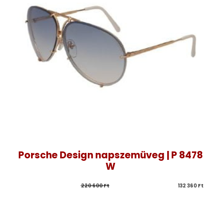
Porsche Design napszemüveg | P 8478
W
220 600 
Ft
132 360 
Ft