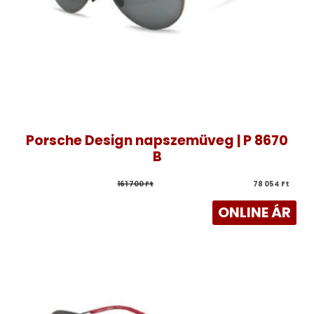
Porsche Design napszemüveg | P 8670
B
161 700 
Ft
78 054 
Ft
ONLINE ÁR