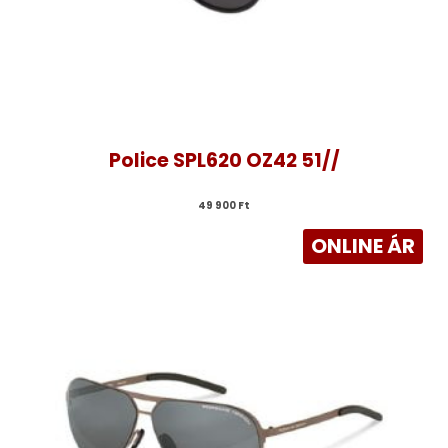
Police SPL620 OZ42 51//
49 900 
Ft
ONLINE ÁR