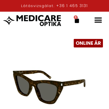
+36 1 465 3131
Látásvizsgálat:
0
ONLINE ÁR