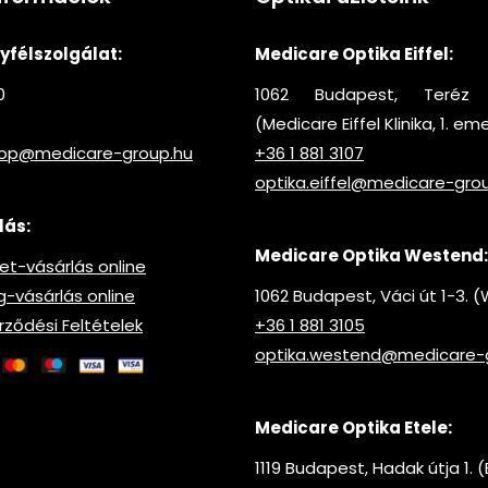
félszolgálat:
Medicare Optika Eiffel:
0
1062 Budapest, Teréz 
(Medicare Eiffel Klinika, 1. em
hop@medicare-group.hu
+36 1 881 3107
optika.eiffel@medicare-gro
lás:
Medicare Optika Westend:
t-vásárlás online
vásárlás online
1062 Budapest, Váci út 1-3.
rződési Feltételek
+36 1 881 3105
optika.westend@medicare-
Medicare Optika Etele:
1119 Budapest, Hadak útja 1. (