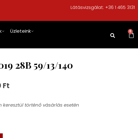
Látásvizsgálat:
+36 1 465 3131
k
Üzleteink
0
19 28B 59/13/140
0
Ft
 keresztül történő vásárlás esetén