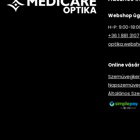
Webshop ügy
H-P: 9:00-18:0
+36 1 881 3107
optika.webs
Online vásár
Szemüvegkere
Napszemüveg-
Általános Sze