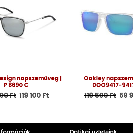
esign napszemüveg |
Oakley napszem
P 8690 C
0OO9417-941
500
Ft
119 100
Ft
119 500
Ft
59 
nformációk
Optikai üzleteink