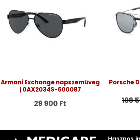
Armani Exchange napszemüveg
Porsche D
| 0AX2034S-600087
198 
29 900
Ft
Hasznos i