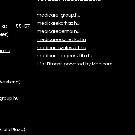
medicare-group.hu
medicarekorhaz.hu
krt. 55-57.
medicaredental.hu
elet)
medicareesztetika.hu
medicareszuleszet.hu
up.hu
medicarediagnosztika.hu
Life1 Fitness powered by Medicare
 (Westend)
group.hu
Etele Pláza)