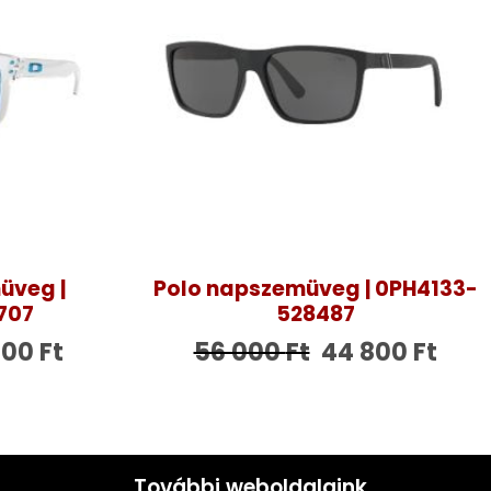
üveg |
Polo napszemüveg | 0PH4133-
707
528487
900
Ft
56 000
Ft
44 800
Ft
További weboldalaink