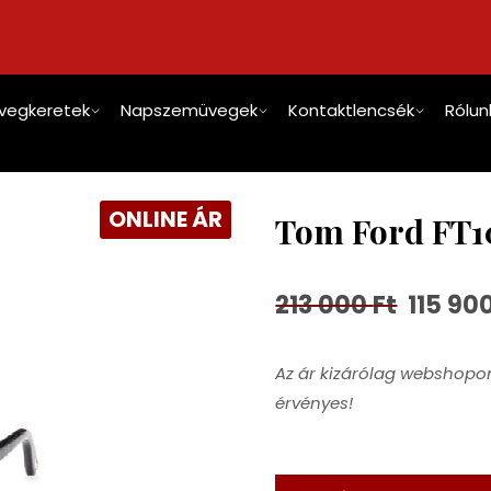
vegkeretek
Napszemüvegek
Kontaktlencsék
Rólun
ONLINE ÁR
Tom Ford FT10
213 000
Ft
115 90
Az ár kizárólag webshopon
érvényes!