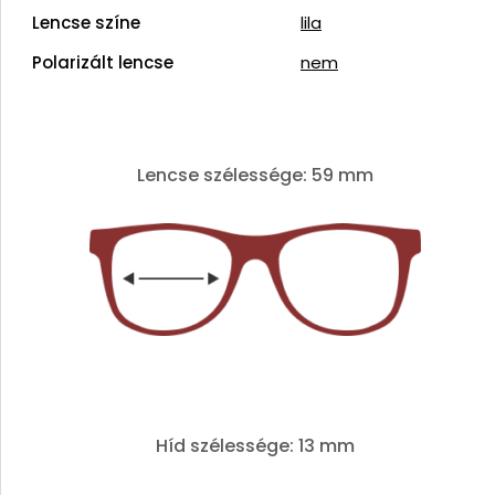
Lencse színe
lila
Polarizált lencse
nem
Lencse szélessége: 59 mm
Híd szélessége: 13 mm