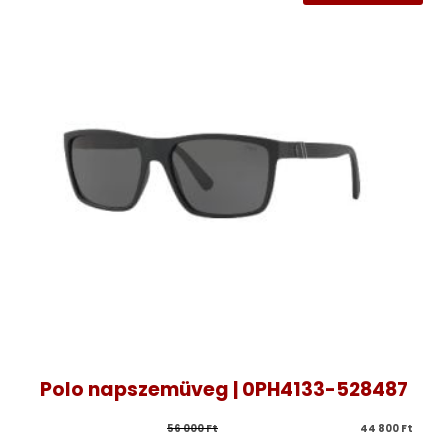
Polo napszemüveg | 0PH4133-528487
56 000 
Ft
44 800 
Ft