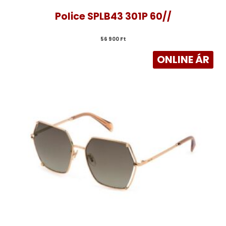
Police SPLB43 301P 60//
56 900 
Ft
ONLINE ÁR