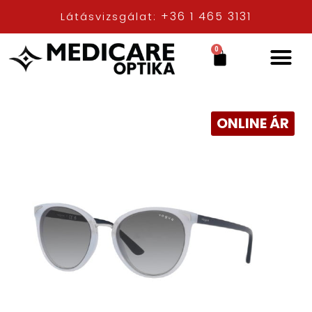
+36 1 465 3131
Látásvizsgálat:
0
ONLINE ÁR