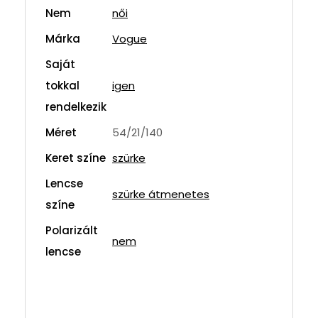
Nem
női
Márka
Vogue
Saját
tokkal
igen
rendelkezik
Méret
54/21/140
Keret színe
szürke
Lencse
szürke átmenetes
színe
Polarizált
nem
lencse