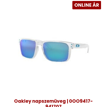
ONLINE ÁR
Oakley napszemüveg | 0OO9417-
941707