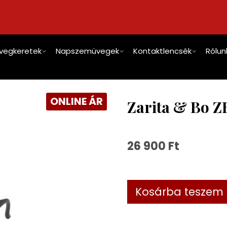
vegkeretek
Napszemüvegek
Kontaktlencsék
Rólun
ONLINE ÁR
Zarita & Bo Z
26 900
Ft
Kosárba teszem