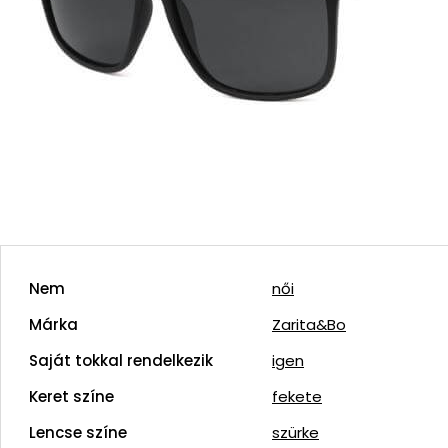
Nem
női
Márka
Zarita&Bo
Saját tokkal rendelkezik
igen
Keret színe
fekete
Lencse színe
szürke