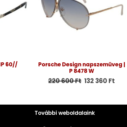
1P 60//
Porsche Design napszemüveg |
P 8478 W
220 600
Ft
132 360
Ft
További weboldalaink