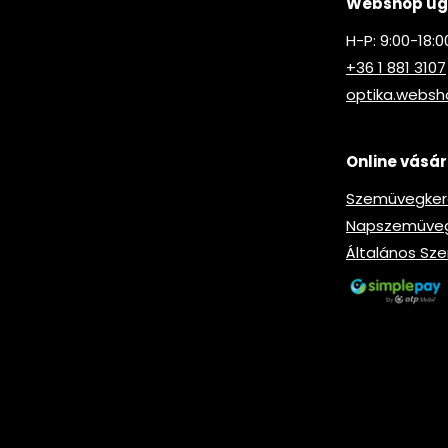
Webshop ügy
H-P: 9:00-18:0
+36 1 881 3107
optika.webs
Online vásár
Szemüvegkere
Napszemüveg-
Általános Sze