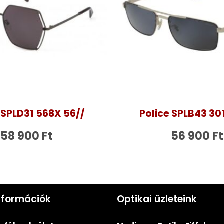
 SPLD31 568X 56//
Police SPLB43 30
58 900
Ft
56 900
Ft
nformációk
Optikai üzleteink