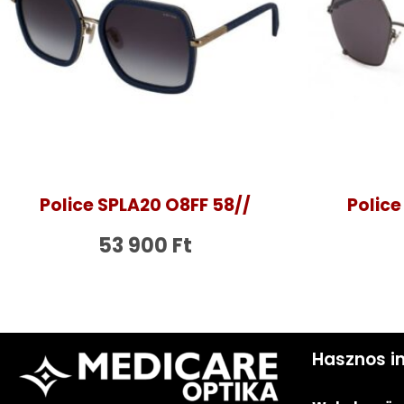
Police SPLA20 O8FF 58//
Police
53 900
Ft
Hasznos i