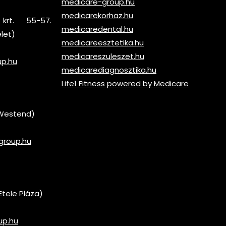
medicare-group.hu
medicarekorhaz.hu
krt. 55-57.
medicaredental.hu
elet)
medicareesztetika.hu
medicareszuleszet.hu
up.hu
medicarediagnosztika.hu
Life1 Fitness powered by Medicare
 (Westend)
group.hu
Etele Pláza)
up.hu