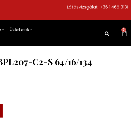
Látásvizsgálat:
+36 1 465 3131
k
Üzleteink
0
BPL207-C2-S 64/16/134