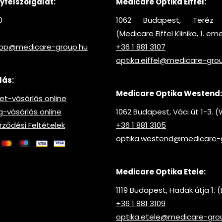
félszolgálat:
Medicare Optika Eiffel:
0
1062 Budapest, Teréz 
(Medicare Eiffel Klinika, 1. em
hop@medicare-group.hu
+36 1 881 3107
optika.eiffel@medicare-gro
lás:
Medicare Optika Westend:
t-vásárlás online
vásárlás online
1062 Budapest, Váci út 1-3.
rződési Feltételek
+36 1 881 3105
optika.westend@medicare-
Medicare Optika Etele:
1119 Budapest, Hadak útja 1. (
+36 1 881 3109
optika.etele@medicare-gro