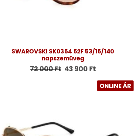
SWAROVSKI SK0354 52F 53/16/140
napszemüveg
72 000
Ft
43 900
Ft
ONLINE ÁR