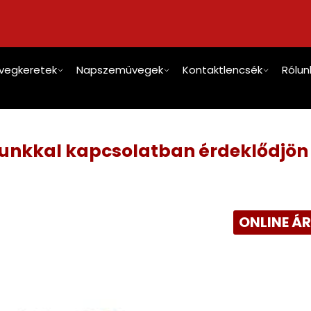
vegkeretek
Napszemüvegek
Kontaktlencsék
Rólun
tunkkal kapcsolatban érdeklődjön
ONLINE Á