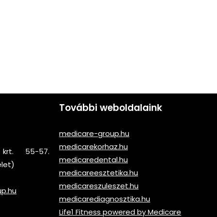
További weboldalaink
medicare-group.hu
medicarekorhaz.hu
krt. 55-57.
medicaredental.hu
elet)
medicareesztetika.hu
medicareszuleszet.hu
up.hu
medicarediagnosztika.hu
Life1 Fitness powered by Medicare