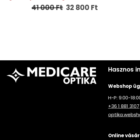
41 000
Ft
32 800
Ft
Hasznos i
Webshop ügy
H-P: 9:00-18:0
+36 1 881 3107
optika.webs
Online vásár