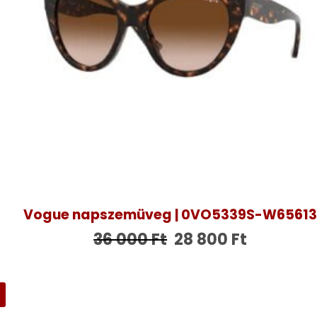
Vogue napszemüveg | 0VO5339S-W6561
36 000
Ft
28 800
Ft
R