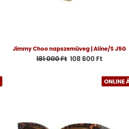
Jimmy Choo napszemüveg | Aline/S J5G
181 000
Ft
108 600
Ft
R
ONLINE 