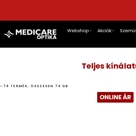
Webshop
Akciók
Szemü
Teljes kínála
1–74 TERMÉK, ÖSSZESEN 74 DB
ONLINE ÁR