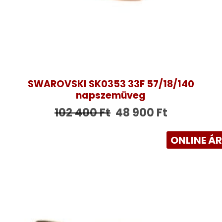
SWAROVSKI SK0353 33F 57/18/140
napszemüveg
102 400
Ft
48 900
Ft
ONLINE Á