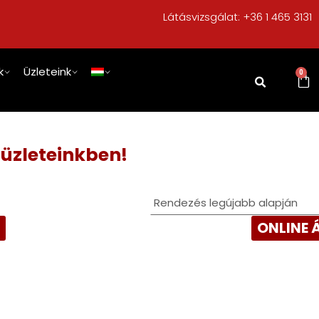
Látásvizsgálat:
+36 1 465 3131
k
Üzleteink
0
 üzleteinkben!
R
ONLINE 