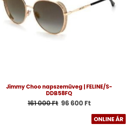
Jimmy Choo napszemüveg | FELINE/S-
DDB58FQ
161 000
Ft
96 600
Ft
ONLINE ÁR