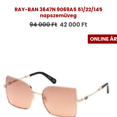
RAY-BAN 3647N 9069A5 51/22/145
napszemüveg
94 000
Ft
42 000
Ft
ONLINE Á