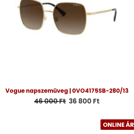
Vogue napszemüveg | 0VO4175SB-280/13
46 000
Ft
36 800
Ft
ONLINE Á