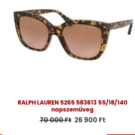
RALPH LAUREN 5265 583613 55/18/140
napszemüveg
70 000
Ft
26 900
Ft