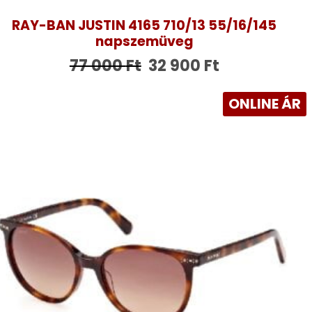
RAY-BAN JUSTIN 4165 710/13 55/16/145
napszemüveg
77 000
Ft
32 900
Ft
ONLINE ÁR