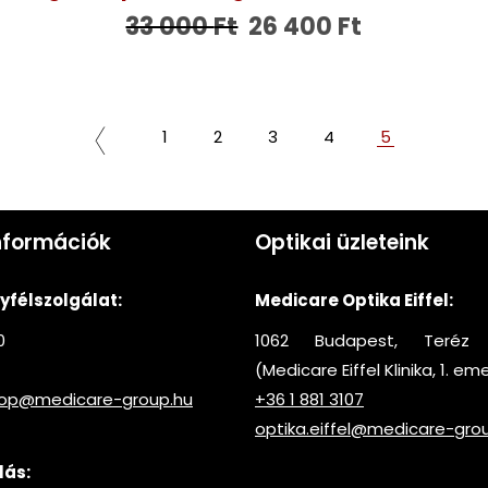
33 000
Ft
26 400
Ft
1
2
3
4
5
nformációk
Optikai üzleteink
félszolgálat:
Medicare Optika Eiffel:
0
1062 Budapest, Teréz 
(Medicare Eiffel Klinika, 1. em
hop@medicare-group.hu
+36 1 881 3107
optika.eiffel@medicare-gro
lás: