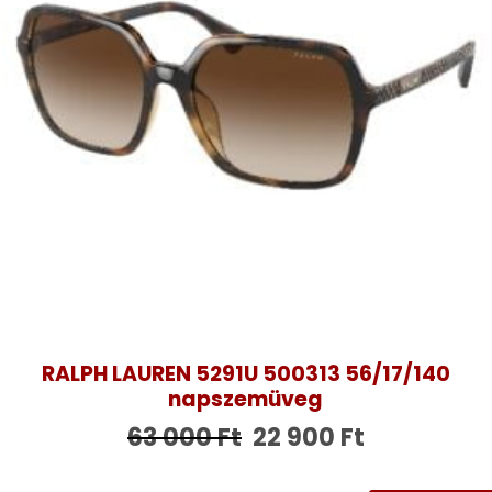
RALPH LAUREN 5291U 500313 56/17/140
napszemüveg
63 000
Ft
22 900
Ft