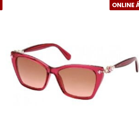
R
ONLINE 