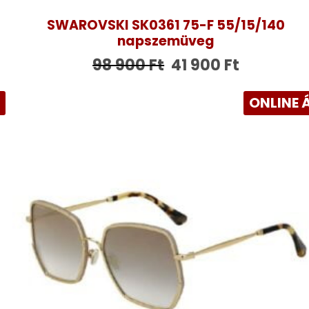
SWAROVSKI SK0361 75-F 55/15/140
napszemüveg
98 900
Ft
41 900
Ft
R
ONLINE 