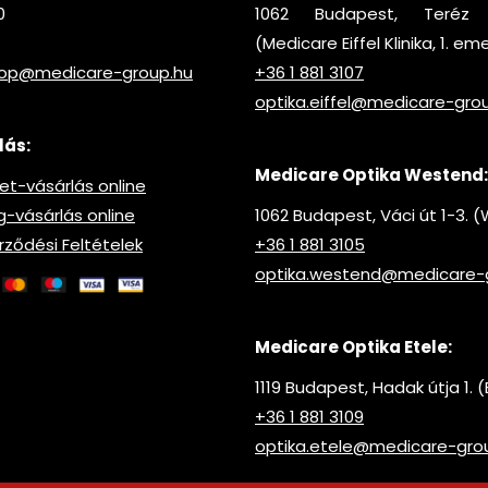
0
1062 Budapest, Teréz 
(Medicare Eiffel Klinika, 1. em
hop@medicare-group.hu
+36 1 881 3107
optika.eiffel@medicare-gro
lás:
Medicare Optika Westend:
t-vásárlás online
vásárlás online
1062 Budapest, Váci út 1-3.
rződési Feltételek
+36 1 881 3105
optika.westend@medicare-
Medicare Optika Etele:
1119 Budapest, Hadak útja 1. (
+36 1 881 3109
optika.etele@medicare-gro