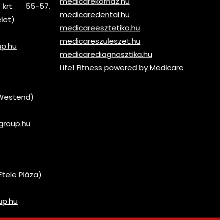
medicarekorhaz.hu
krt. 55-57.
medicaredental.hu
elet)
medicareesztetika.hu
medicareszuleszet.hu
up.hu
medicarediagnosztika.hu
Life1 Fitness powered by Medicare
 (Westend)
group.hu
Etele Pláza)
up.hu