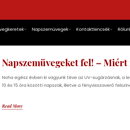
vegkeretek
Napszemüvegek
Kontaktlencsék
Rólun
Napszemüvegeket fel! – Miért
Noha egész évben ki vagyunk téve az UV-sugárzásnak, a legn
10 és 15 óra közötti napszak, illetve a fényvisszaverő felszín
Read More