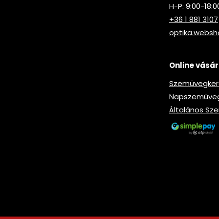
H-P: 9:00-18:0
+36 1 881 3107
optika.webs
Online vásár
Szemüvegkere
Napszemüveg-
Általános Sze