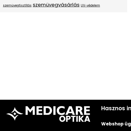
szemüvegvásárlás
szemüvegtisztítás
UV-védelem
Hasznos i
Webshop ügy