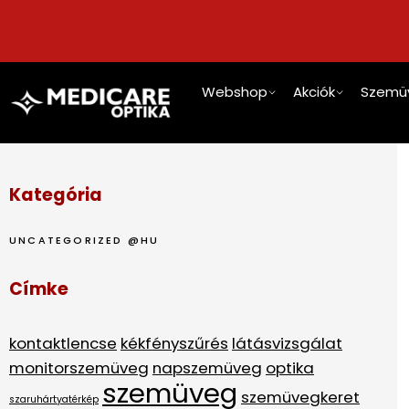
Webshop
Akciók
Szemü
Kategória
UNCATEGORIZED @HU
Címke
kontaktlencse
kékfényszűrés
látásvizsgálat
monitorszemüveg
napszemüveg
optika
szemüveg
szemüvegkeret
szaruhártyatérkép