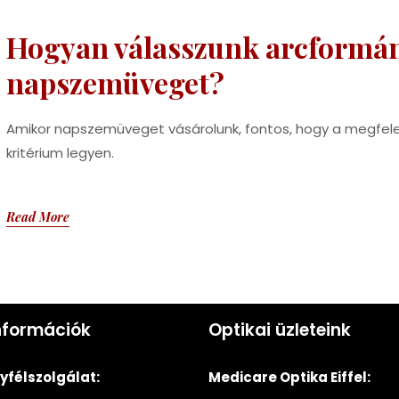
Hogyan válasszunk arcformá
napszemüveget?
Amikor napszemüveget vásárolunk, fontos, hogy a megfele
kritérium legyen.
Read More
nformációk
Optikai üzleteink
félszolgálat:
Medicare Optika Eiffel: