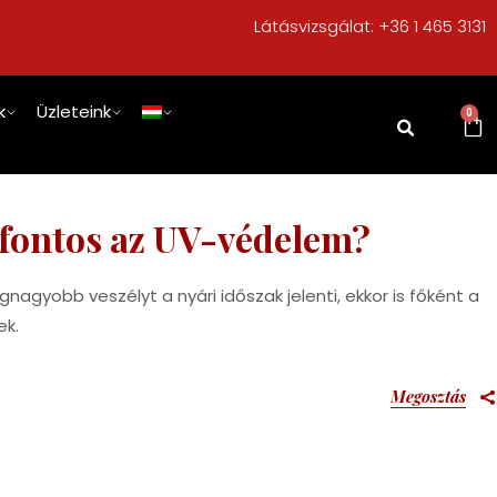
Látásvizsgálat:
+36 1 465 3131
k
Üzleteink
0
 fontos az UV-védelem?
agyobb veszélyt a nyári időszak jelenti, ekkor is főként a
ek.
Megosztás